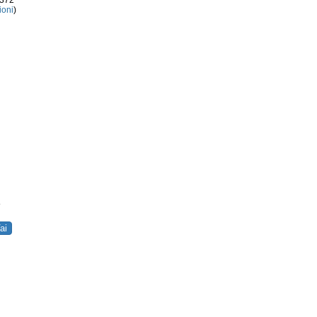
3372
ioni
)