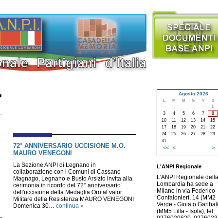
Agosto 2026
"
L
M
M
G
V
S
1
3
4
5
6
7
8
10
11
12
13
14
15
17
18
19
20
21
22
24
25
26
27
28
29
31
72° ANNIVERSARIO UCCISIONE M.O.
<<
<
>
MAURO VENEGONI
La Sezione ANPI di Legnano in
L'ANPI Regionale
collaborazione con i Comuni di Cassano
L'ANPI Regionale dell
Magnago, Legnano e Busto Arsizio invita alla
Lombardia ha sede a
cerimonia in ricordo del 72° anniversario
Milano in via Federico
dell'uccisione della Medaglia Oro al valor
Confalonieri, 14 (MM2
Militare della Resistenza MAURO VENEGONI
Verde - Gioia o Garibald
Domenica 30…
continua »
(MM5 Lilla - Isola), tel.