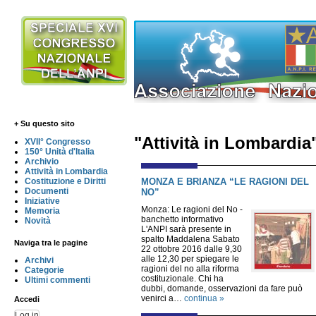
+ Su questo sito
"Attività in Lombardia
XVII° Congresso
150° Unità d'Italia
Archivio
Attività in Lombardia
MONZA E BRIANZA “LE RAGIONI DEL
Costituzione e Diritti
Documenti
NO”
Iniziative
Monza: Le ragioni del No -
Memoria
banchetto informativo
Novità
L'ANPI sarà presente in
spalto Maddalena Sabato
Naviga tra le pagine
22 ottobre 2016 dalle 9,30
alle 12,30 per spiegare le
Archivi
ragioni del no alla riforma
Categorie
costituzionale. Chi ha
Ultimi commenti
dubbi, domande, osservazioni da fare può
venirci a…
continua »
Accedi
Log in