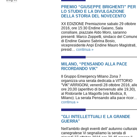
PREMIO “GIUSEPPE BRIGHENTI” PER
LO STUDIO E LA DIVULGAZIONE
DELLA STORIA DEL NOVECENTO
XX EDIZIONE Premiazione sabato 29 ottobre
2016, ore 15:30 Endine Gaiano, Sala
consiliare, piazzale Aldo Moro, saranno
presenti: Marco Zoppetti, sindaco del Comun
di Endine Gaiano Sabrina Bosio,
vicepresidente Anpi Endine Mauro Magistrati,
presid…
continua »
MILANO, “PENSANDO ALLA PACE
RICORDANDO VIK”
Il Gruppo Emergency Milano Zona 7
organizza una serata dedicata a VITTORIO
"VIK" ARRIGONI, venerdì 28 ottobre 2016, all
ore 20,00 (aperitivo di benvenuto alle 19,30),
al Ristorante La Magolfa (via Modica, 8,
Milano). La serata Pensando alla pace ricor
continua »
"GLI INTELLETTUALI E LA GRANDE
GUERRA"
Nell'ambito degli eventi dell' autunno cultural
canegratese Vi segnaliamo la serata di