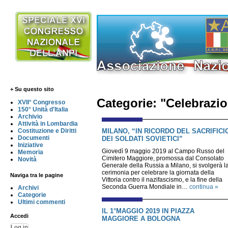
+ Su questo sito
Categorie: "Celebrazio
XVII° Congresso
150° Unità d'Italia
Archivio
Attività in Lombardia
MILANO, “IN RICORDO DEL SACRIFICI
Costituzione e Diritti
Documenti
DEI SOLDATI SOVIETICI”
Iniziative
Giovedì 9 maggio 2019 al Campo Russo del
Memoria
Cimitero Maggiore, promossa dal Consolato
Novità
Generale della Russia a Milano, si svolgerà l
cerimonia per celebrare la giornata della
Naviga tra le pagine
Vittoria contro il nazifascismo, e la fine della
Seconda Guerra Mondiale in…
continua »
Archivi
Categorie
Ultimi commenti
IL 1°MAGGIO 2019 IN PIAZZA
Accedi
MAGGIORE A BOLOGNA
Log in