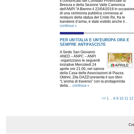
Il comunicato del Comitato Provinciale di
Brescia e della Sezione Valle Camonica
dell'ANPI "A Bienno il 22/04/2019 in occasion
di una cerimonia pubblica connessa al
restauro della statua del Cristo Re, fra le
bandiere d’arma, è stato esibito anche il…
continua »
PER UN’ITALIA E UN’EUROPA ORA E
SEMPRE ANTIFASCISTE
A Sesto San Giovanni
ANED – ANPC – ANPI
organizzano le seguenti
iniziative Mercoledì 24
aprile ore 21.00, nel salone
della Casa delle Associazioni di Piazza
Oldrini, Zita DAZZI presenta il suo libro
“L’anima di traverso” con la protagonista
della…
continua »
<<
1
...
8
9
10
11
12
Cre