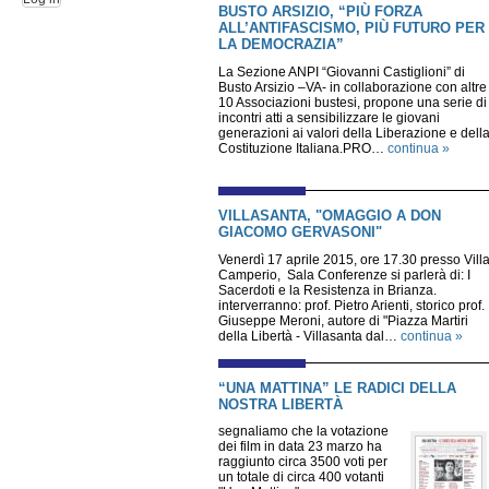
BUSTO ARSIZIO, “PIÙ FORZA
ALL’ANTIFASCISMO, PIÙ FUTURO PER
LA DEMOCRAZIA”
La Sezione ANPI “Giovanni Castiglioni” di
Busto Arsizio –VA- in collaborazione con altre
10 Associazioni bustesi, propone una serie di
incontri atti a sensibilizzare le giovani
generazioni ai valori della Liberazione e dell
Costituzione Italiana.PRO…
continua »
VILLASANTA, "OMAGGIO A DON
GIACOMO GERVASONI"
Venerdì 17 aprile 2015, ore 17.30 presso Vill
Camperio, Sala Conferenze si parlerà di: I
Sacerdoti e la Resistenza in Brianza.
interverranno: prof. Pietro Arienti, storico prof.
Giuseppe Meroni, autore di "Piazza Martiri
della Libertà - Villasanta dal…
continua »
“UNA MATTINA” LE RADICI DELLA
NOSTRA LIBERTÀ
segnaliamo che la votazione
dei film in data 23 marzo ha
raggiunto circa 3500 voti per
un totale di circa 400 votanti