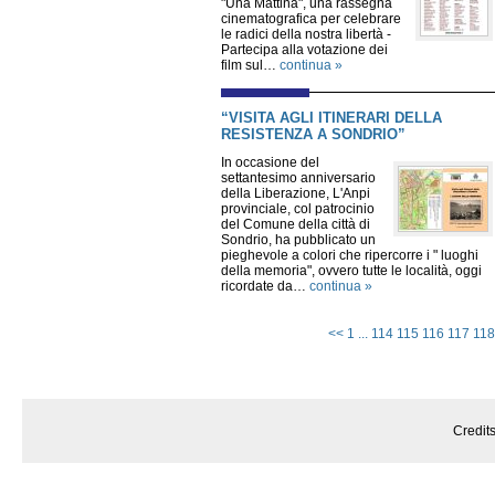
"Una Mattina", una rassegna
cinematografica per celebrare
le radici della nostra libertà -
Partecipa alla votazione dei
film sul…
continua »
“VISITA AGLI ITINERARI DELLA
RESISTENZA A SONDRIO”
In occasione del
settantesimo anniversario
della Liberazione, L'Anpi
provinciale, col patrocinio
del Comune della città di
Sondrio, ha pubblicato un
pieghevole a colori che ripercorre i " luoghi
della memoria", ovvero tutte le località, oggi
ricordate da…
continua »
<<
1
...
114
115
116
117
118
Credit