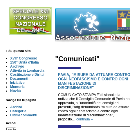
+ Su questo sito
"Comunicati"
XVII° Congresso
150° Unità d'Italia
Archivio
Attività in Lombardia
PAVIA, “MISURE DA ATTUARE CONTR
Costituzione e Diritti
Documenti
OGNI NEOFASCISMO E CONTRO OGNI
Iniziative
MANIFESTAZIONE DI
Memoria
DISCRIMINAZIONE”
Novità
COMUNICATO STAMPA E' di stanotte la
notizia che il Consiglio Comunale di Pavia ha
Naviga tra le pagine
approvato, all'unanimità dei consiglieri
presenti, l'odg denominato "misure da attuare
Archivi
contro ogni neofascismo e contro ogni
Categorie
manifestazione di discriminazione",
Ultimi commenti
proposto…
continua »
Accedi
Log in