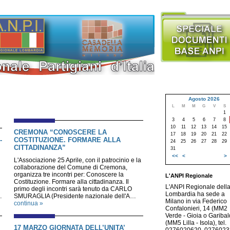
Agosto 2026
L
M
M
G
V
S
1
3
4
5
6
7
8
10
11
12
13
14
15
CREMONA “CONOSCERE LA
17
18
19
20
21
22
-
COSTITUZIONE. FORMARE ALLA
24
25
26
27
28
29
CITTADINANZA”
31
<<
<
>
L'Associazione 25 Aprile, con il patrocinio e la
collaborazione del Comune di Cremona,
organizza tre incontri per: Conoscere la
L'ANPI Regionale
Costituzione. Formare alla cittadinanza. Il
L'ANPI Regionale dell
primo degli incontri sarà tenuto da CARLO
Lombardia ha sede a
…
SMURAGLIA (Presidente nazionale dell'A…
Milano in via Federico
continua »
Confalonieri, 14 (MM2
Verde - Gioia o Garibald
(MM5 Lilla - Isola), tel.
17 MARZO GIORNATA DELL’UNITA’