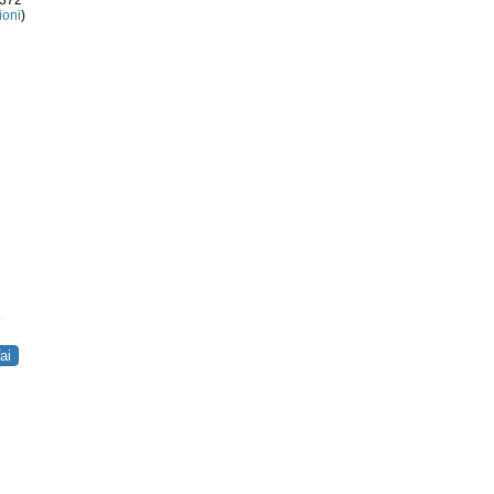
3372
ioni
)