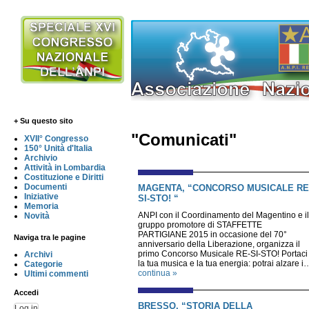
+ Su questo sito
"Comunicati"
XVII° Congresso
150° Unità d'Italia
Archivio
Attività in Lombardia
Costituzione e Diritti
Documenti
MAGENTA, “CONCORSO MUSICALE RE
Iniziative
SI-STO! “
Memoria
ANPI con il Coordinamento del Magentino e il
Novità
gruppo promotore di STAFFETTE
PARTIGIANE 2015 in occasione del 70°
Naviga tra le pagine
anniversario della Liberazione, organizza il
primo Concorso Musicale RE-SI-STO! Portaci
Archivi
la tua musica e la tua energia: potrai alzare i
Categorie
continua »
Ultimi commenti
Accedi
BRESSO, “STORIA DELLA
Log in