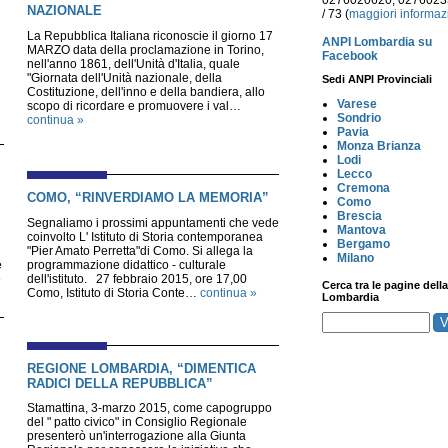
0276020620, 027602
NAZIONALE
/ 73 (
maggiori informaz
La Repubblica Italiana riconoscie il giorno 17
ANPI Lombardia su
MARZO data della proclamazione in Torino,
Facebook
nell'anno 1861, dell'Unità d'Italia, quale
"Giornata dell'Unità nazionale, della
Sedi ANPI Provinciali
Costituzione, dell'inno e della bandiera, allo
Varese
scopo di ricordare e promuovere i val…
Sondrio
continua »
Pavia
Monza Brianza
Lodi
Lecco
Cremona
COMO, “RINVERDIAMO LA MEMORIA”
Como
Brescia
Segnaliamo i prossimi appuntamenti che vede
Mantova
coinvolto L' Istituto di Storia contemporanea
Bergamo
"Pier Amato Perretta"di Como. Si allega la
Milano
e
programmazione didattico - culturale
e
dell'istituto. 27 febbraio 2015, ore 17,00
Cerca tra le pagine della
Como, Istituto di Storia Conte…
continua »
Lombardia
REGIONE LOMBARDIA, “DIMENTICA
RADICI DELLA REPUBBLICA”
Stamattina, 3-marzo 2015, come capogruppo
del " patto civico" in Consiglio Regionale
presenterò un'interrogazione alla Giunta