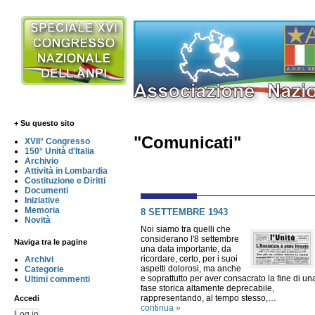
+ Su questo sito
"Comunicati"
XVII° Congresso
150° Unità d'Italia
Archivio
Attività in Lombardia
Costituzione e Diritti
Documenti
Iniziative
Memoria
8 SETTEMBRE 1943
Novità
Noi siamo tra quelli che
considerano l'8 settembre
Naviga tra le pagine
una data importante, da
ricordare, certo, per i suoi
Archivi
aspetti dolorosi, ma anche
Categorie
e soprattutto per aver consacrato la fine di un
Ultimi commenti
fase storica altamente deprecabile,
rappresentando, al tempo stesso,…
Accedi
continua »
Log in