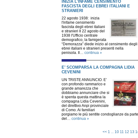
INIZIA L'INFAME CENSIMENTO
FASCISTA DEGLI EBREI ITALIANI E
STRANIERI
22 agosto 1938: inizia
l'infame censimento
fascista degli ebrei italiani
e stranieri Il 22 agosto del
1938 l'Ufficio centrale
demografico, la famigerata
“Demorazza” diede inizio al censimento degli
ebrei italiani e stranieri presenti nella
penisola. Il…
continua »
E’ SCOMPARSA LA COMPAGNA LIDIA
CEVENINI
UN TRISTE ANNUNCIO. E’
con profondo rammarico e
grande amarezza che
dobbiamo annunciare che si
è spenta questa mattina la
compagna Lidia Cevenini,
del direttivo Anpi provinciale
di Como. Ai familiari
porgiamo le più sentite condoglianze da part
del…
continua »
<<
1
...
10
11
12
13
1