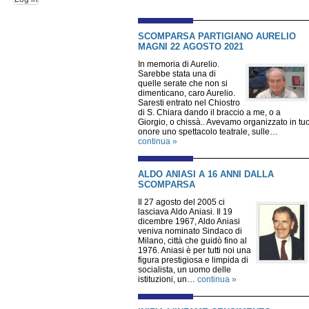
SCOMPARSA PARTIGIANO AURELIO
MAGNI 22 AGOSTO 2021
In memoria di Aurelio.
Sarebbe stata una di
quelle serate che non si
dimenticano, caro Aurelio.
Saresti entrato nel Chiostro
di S. Chiara dando il braccio a me, o a
Giorgio, o chissà.. Avevamo organizzato in tu
onore uno spettacolo teatrale, sulle…
continua »
ALDO ANIASI A 16 ANNI DALLA
SCOMPARSA
Il 27 agosto del 2005 ci
lasciava Aldo Aniasi. Il 19
dicembre 1967, Aldo Aniasi
veniva nominato Sindaco di
Milano, città che guidò fino al
1976. Aniasi è per tutti noi una
figura prestigiosa e limpida di
socialista, un uomo delle
istituzioni, un…
continua »