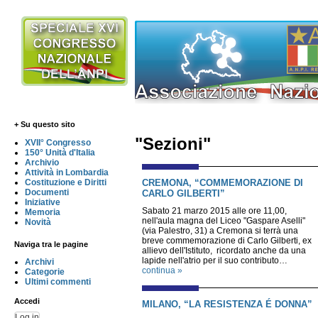
+ Su questo sito
"Sezioni"
XVII° Congresso
150° Unità d'Italia
Archivio
Attività in Lombardia
CREMONA, “COMMEMORAZIONE DI
Costituzione e Diritti
Documenti
CARLO GILBERTI”
Iniziative
Sabato 21 marzo 2015 alle ore 11,00,
Memoria
nell'aula magna del Liceo "Gaspare Aselli"
Novità
(via Palestro, 31) a Cremona si terrà una
breve commemorazione di Carlo Gilberti, ex
Naviga tra le pagine
allievo dell'Istituto, ricordato anche da una
lapide nell'atrio per il suo contributo…
Archivi
continua »
Categorie
Ultimi commenti
Accedi
MILANO, “LA RESISTENZA É DONNA”
Log in