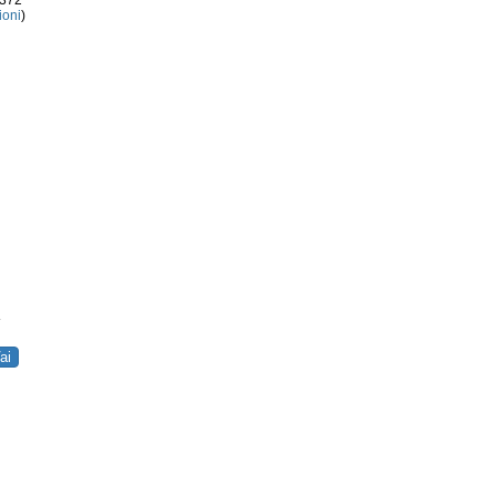
3372
ioni
)