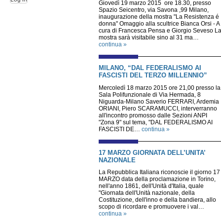
Giovedì 19 marzo 2015 ore 18.30, presso
Spazio Seicentro, via Savona ,99 Milano,
inaugurazione della mostra "La Resistenza é
donna" Omaggio alla scultrice Bianca Orsi - A
cura di Francesca Pensa e Giorgio Seveso L
mostra sarà visitabile sino al 31 ma…
continua »
MILANO, “DAL FEDERALISMO AI
FASCISTI DEL TERZO MILLENNIO”
Mercoledì 18 marzo 2015 ore 21,00 presso la
Sala Polifunzionale di Via Hermada, 8
Niguarda-Milano Saverio FERRARI, Ardemia
ORIANI, Piero SCARAMUCCI, interverranno
all'incontro promosso dalle Sezioni ANPI
"Zona 9" sul tema, "DAL FEDERALISMO AI
FASCISTI DE…
continua »
17 MARZO GIORNATA DELL’UNITA’
NAZIONALE
La Repubblica Italiana riconoscie il giorno 17
MARZO data della proclamazione in Torino,
nell'anno 1861, dell'Unità d'Italia, quale
"Giornata dell'Unità nazionale, della
Costituzione, dell'inno e della bandiera, allo
scopo di ricordare e promuovere i val…
continua »