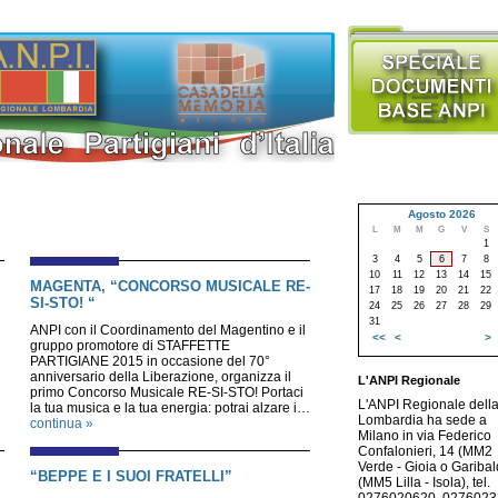
Agosto 2026
L
M
M
G
V
S
1
3
4
5
6
7
8
10
11
12
13
14
15
MAGENTA, “CONCORSO MUSICALE RE-
17
18
19
20
21
22
SI-STO! “
24
25
26
27
28
29
31
ANPI con il Coordinamento del Magentino e il
<<
<
>
gruppo promotore di STAFFETTE
PARTIGIANE 2015 in occasione del 70°
anniversario della Liberazione, organizza il
L'ANPI Regionale
primo Concorso Musicale RE-SI-STO! Portaci
L'ANPI Regionale dell
la tua musica e la tua energia: potrai alzare i…
Lombardia ha sede a
continua »
Milano in via Federico
Confalonieri, 14 (MM2
Verde - Gioia o Garibald
“BEPPE E I SUOI FRATELLI”
(MM5 Lilla - Isola), tel.