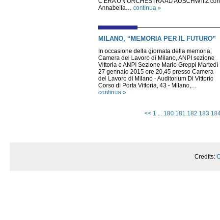
C'ERA UN'ORCHESTRA AD AUSCHWITZ con
Annabella…
continua »
MILANO, “MEMORIA PER IL FUTURO”
In occasione della giornata della memoria,
Camera del Lavoro di Milano, ANPI sezione
Vittoria e ANPI Sezione Mario Greppi Martedì
27 gennaio 2015 ore 20,45 presso Camera
del Lavoro di Milano - Auditorium Di Vittorio
Corso di Porta Vittoria, 43 - Milano,…
continua »
<<
1
...
180
181
182
183
18
Credits:
O