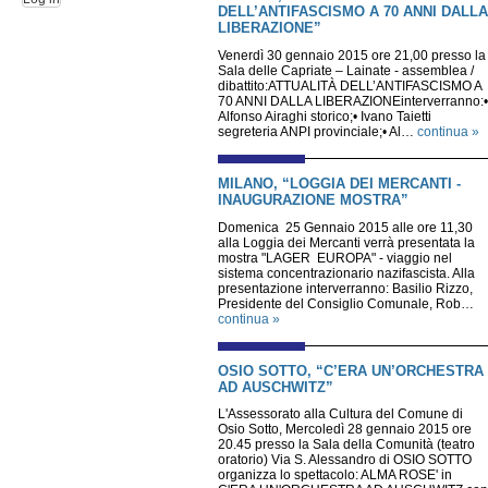
DELL’ANTIFASCISMO A 70 ANNI DALLA
LIBERAZIONE”
Venerdì 30 gennaio 2015 ore 21,00 presso la
Sala delle Capriate – Lainate - assemblea /
dibattito:ATTUALITÀ DELL’ANTIFASCISMO A
70 ANNI DALLA LIBERAZIONEinterverranno:•
Alfonso Airaghi storico;• Ivano Taietti
segreteria ANPI provinciale;• Al…
continua »
MILANO, “LOGGIA DEI MERCANTI -
INAUGURAZIONE MOSTRA”
Domenica 25 Gennaio 2015 alle ore 11,30
alla Loggia dei Mercanti verrà presentata la
mostra "LAGER EUROPA" - viaggio nel
sistema concentrazionario nazifascista. Alla
presentazione interverranno: Basilio Rizzo,
Presidente del Consiglio Comunale, Rob…
continua »
OSIO SOTTO, “C’ERA UN’ORCHESTRA
AD AUSCHWITZ”
L'Assessorato alla Cultura del Comune di
Osio Sotto, Mercoledì 28 gennaio 2015 ore
20.45 presso la Sala della Comunità (teatro
oratorio) Via S. Alessandro di OSIO SOTTO
organizza lo spettacolo: ALMA ROSE' in