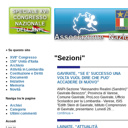
+ Su questo sito
"Sezioni"
XVII° Congresso
150° Unità d'Italia
Archivio
Attività in Lombardia
GAVIRATE, “SE E’ SUCCESSO UNA
Costituzione e Diritti
Documenti
VOLTA VUOL DIRE CHE PUO’
Iniziative
ACCADERE DI NUOVO”
Memoria
ANPI-Sezione "Alessandro Realini (Sandrin)"
Novità
Gavirate-Besozzo", Provincia di Varese,
Comune Gavirate, ProLoco Gavirate, Ufficio
Naviga tra le pagine
Scolastico per la Lombardia - Varese, ISIS
"Edith Stein di Gavirate, Istituto Comprensivo
Archivi
di Gavirate, presentano: Lunedì 26…
Categorie
continua »
Ultimi commenti
Accedi
LAINATE, “ATTUALITÀ
Log in