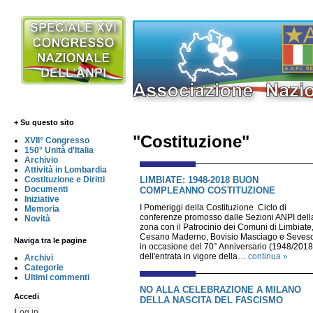
+ Su questo sito
"Costituzione"
XVII° Congresso
150° Unità d'Italia
Archivio
Attività in Lombardia
LIMBIATE: 1948-2018 BUON
Costituzione e Diritti
Documenti
COMPLEANNO COSTITUZIONE
Iniziative
I Pomeriggi della Costituzione Ciclo di
Memoria
conferenze promosso dalle Sezioni ANPI dell
Novità
zona con il Patrocinio dei Comuni di Limbiate
Cesano Maderno, Bovisio Masciago e Seves
Naviga tra le pagine
in occasione del 70° Anniversario (1948/2018
dell'entrata in vigore della…
continua »
Archivi
Categorie
Ultimi commenti
NO ALLA CELEBRAZIONE A MILANO
Accedi
DELLA NASCITA DEL FASCISMO
Log in