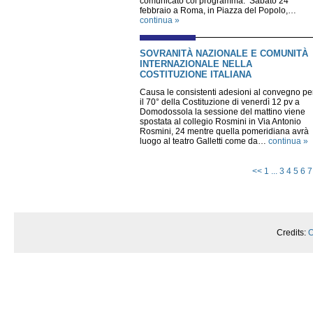
comunicato col programma. Sabato 24
febbraio a Roma, in Piazza del Popolo,…
continua »
SOVRANITÀ NAZIONALE E COMUNITÀ
INTERNAZIONALE NELLA
COSTITUZIONE ITALIANA
Causa le consistenti adesioni al convegno pe
il 70° della Costituzione di venerdì 12 pv a
Domodossola la sessione del mattino viene
spostata al collegio Rosmini in Via Antonio
Rosmini, 24 mentre quella pomeridiana avrà
luogo al teatro Galletti come da…
continua »
<<
1
...
3
4
5
6
7
Credits:
O