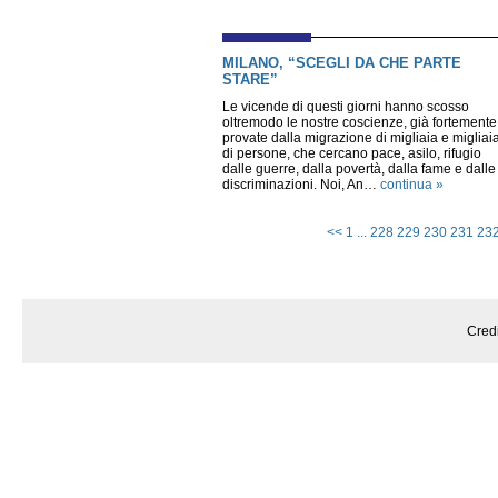
MILANO, “SCEGLI DA CHE PARTE
STARE”
Le vicende di questi giorni hanno scosso
oltremodo le nostre coscienze, già fortemente
provate dalla migrazione di migliaia e migliai
di persone, che cercano pace, asilo, rifugio
dalle guerre, dalla povertà, dalla fame e dalle
discriminazioni. Noi, An…
continua »
<<
1
...
228
229
230
231
23
Cred