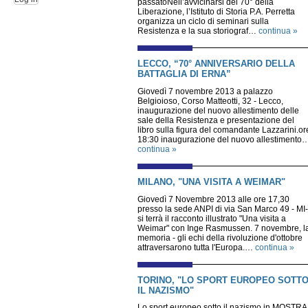
passatoNell’avvicinarsi del 70° della
Liberazione, l’Istituto di Storia P.A. Perretta
organizza un ciclo di seminari sulla
Resistenza e la sua storiograf…
continua »
LECCO, “70° ANNIVERSARIO DELLA
BATTAGLIA DI ERNA”
Giovedì 7 novembre 2013 a palazzo
Belgioioso, Corso Matteotti, 32 - Lecco,
inaugurazione del nuovo allestimento delle
sale della Resistenza e presentazione del
libro sulla figura del comandante Lazzarini.or
18:30 inaugurazione del nuovo allestimento
continua »
MILANO, "UNA VISITA A WEIMAR"
Giovedì 7 Novembre 2013 alle ore 17,30
presso la sede ANPI di via San Marco 49 - MI-
si terrà il racconto illustrato "Una visita a
Weimar" con Inge Rasmussen. 7 novembre, l
memoria - gli echi della rivoluzione d'ottobre
attraversarono tutta l'Europa.…
continua »
TORINO, "LO SPORT EUROPEO SOTT
IL NAZISMO"
Lo sport europeo sotto il nazismo in MOSTRA