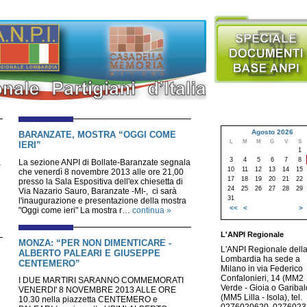
Agosto 2026
BARANZATE, MOSTRA “OGGI COME
L
M
M
G
V
S
IERI”
1
3
4
5
6
7
8
a
La sezione ANPI di Bollate-Baranzate segnala
10
11
12
13
14
15
che venerdì 8 novembre 2013 alle ore 21,00
17
18
19
20
21
22
presso la Sala Espositiva dell'ex chiesetta di
24
25
26
27
28
29
Via Nazario Sauro, Baranzate -MI-, ci sarà
31
l'inaugurazione e presentazione della mostra
<<
<
>
"Oggi come ieri" La mostra r…
continua »
L'ANPI Regionale
MONZA: “PER NON DIMENTICARE -
L'ANPI Regionale dell
ALBERTO PALEARI E GIUSEPPE
Lombardia ha sede a
CENTEMERO”
Milano in via Federico
Confalonieri, 14 (MM2
I DUE MARTIRI SARANNO COMMEMORATI
Verde - Gioia o Garibald
VENERDI' 8 NOVEMBRE 2013 ALLE ORE
(MM5 Lilla - Isola), tel.
10.30 nella piazzetta CENTEMERO e