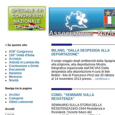
+ Su questo sito
MILANO, “DALLA DESPEDIDA ALLA
XVII° Congresso
DEPORTAZIONE”
150° Unità d'Italia
Archivio
Il lungo viaggio degli antifascisti dalla Spagn
Attività in Lombardia
alla prigionia, alla deportazione Mostra
Costituzione e Diritti
fotografica organizzata dall'AICVAS Dalla
Documenti
despedida alla deportazione A cura di Ilde
Iniziative
Bottoli - foto di Francesco Pinzi dal 30 ottobre
Memoria
al 14 novembre 2013 presso…
continua »
Novità
Naviga tra le pagine
COMO, “SEMINARI SULLA
Archivi
Categorie
RESISTENZA”
Ultimi commenti
SEMINARIO SULLA STORIA DELLA
RESISTENZA1943-1944 Resistenza e
Accedi
Resistenti, l’incerto futuro del
Log in