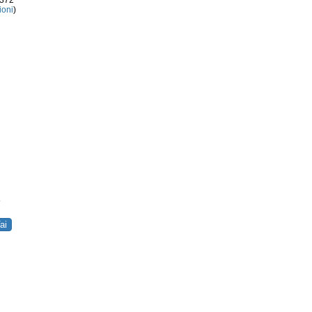
3372
ioni
)