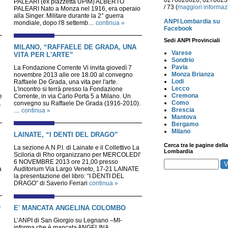
0276020620, 027602
PALEARI (ex piazzetta UPIM) ALBERTO
/ 73 (
maggiori informaz
PALEARI Nato a Monza nel 1916, era operaio
alla Singer. Militare durante la 2° guerra
ANPI Lombardia su
mondiale, dopo l'8 settemb…
continua »
Facebook
Sedi ANPI Provinciali
MILANO, “RAFFAELE DE GRADA, UNA
Varese
VITA PER L'ARTE”
Sondrio
Pavia
La Fondazione Corrente Vi invita giovedì 7
Monza Brianza
novembre 2013 alle ore 18.00 al convegno
Lodi
Raffaele De Grada, una vita per l'arte.
Lecco
L'incontro si terrà presso la Fondazione
Cremona
e
Corrente, in via Carlo Porta 5 a Milano. Un
Como
…
convegno su Raffaele De Grada (1916-2010).
Brescia
…
continua »
Mantova
Bergamo
Milano
LAINATE, “I DENTI DEL DRAGO”
Cerca tra le pagine della
La sezione A.N.P.I. di Lainate e il Collettivo La
Lombardia
Sciloria di Rho organizzano per MERCOLEDI'
6 NOVEMBRE 2013 ore 21,00 presso
a
Auditorium Via Largo Veneto, 17-21 LAINATE
la presentazione del libro: “I DENTI DEL
DRAGO” di Saverio Ferrari
continua »
O
E' MANCATA ANGELINA COLOMBO
L’ANPI di San Giorgio su Legnano –MI-
informa che è mancata ANGELINA