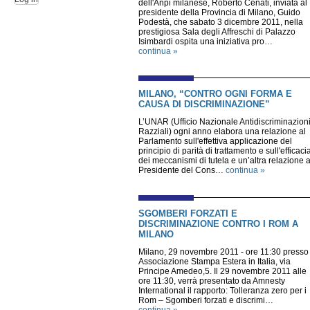
dell'Anpi milanese, Roberto Cenati, inviata al
presidente della Provincia di Milano, Guido
Podestà, che sabato 3 dicembre 2011, nella
prestigiosa Sala degli Affreschi di Palazzo
Isimbardi ospita una iniziativa pro…
continua »
MILANO, “CONTRO OGNI FORMA E
CAUSA DI DISCRIMINAZIONE”
L’UNAR (Ufficio Nazionale Antidiscriminazion
Razziali) ogni anno elabora una relazione al
Parlamento sull'effettiva applicazione del
principio di parità di trattamento e sull'efficaci
dei meccanismi di tutela e un’altra relazione a
Presidente del Cons…
continua »
SGOMBERI FORZATI E
DISCRIMINAZIONE CONTRO I ROM A
MILANO
Milano, 29 novembre 2011 - ore 11:30 presso
Associazione Stampa Estera in Italia, via
Principe Amedeo,5. Il 29 novembre 2011 alle
ore 11:30, verrà presentato da Amnesty
International il rapporto: Tolleranza zero per i
Rom – Sgomberi forzati e discrimi…
continua »