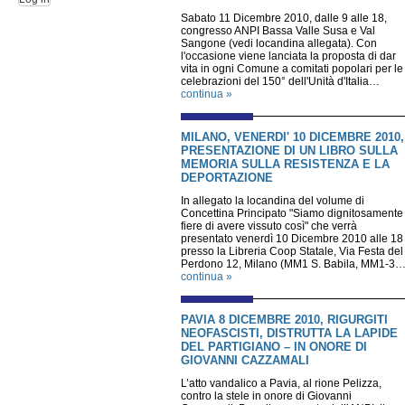
Sabato 11 Dicembre 2010, dalle 9 alle 18,
congresso ANPI Bassa Valle Susa e Val
Sangone (vedi locandina allegata). Con
l'occasione viene lanciata la proposta di dar
vita in ogni Comune a comitati popolari per le
celebrazioni del 150° dell'Unità d'Italia…
continua »
MILANO, VENERDI' 10 DICEMBRE 2010,
PRESENTAZIONE DI UN LIBRO SULLA
MEMORIA SULLA RESISTENZA E LA
DEPORTAZIONE
In allegato la locandina del volume di
Concettina Principato "Siamo dignitosamente
fiere di avere vissuto così" che verrà
presentato venerdì 10 Dicembre 2010 alle 18
presso la Libreria Coop Statale, Via Festa del
Perdono 12, Milano (MM1 S. Babila, MM1-3
continua »
PAVIA 8 DICEMBRE 2010, RIGURGITI
NEOFASCISTI, DISTRUTTA LA LAPIDE
DEL PARTIGIANO – IN ONORE DI
GIOVANNI CAZZAMALI
L’atto vandalico a Pavia, al rione Pelizza,
contro la stele in onore di Giovanni