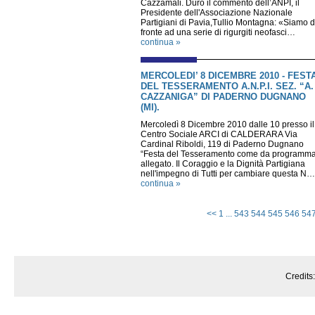
Cazzamali. Duro il commento dell’ANPI, il
Presidente dell'Associazione Nazionale
Partigiani di Pavia,Tullio Montagna: «Siamo d
fronte ad una serie di rigurgiti neofasci…
continua »
MERCOLEDI’ 8 DICEMBRE 2010 - FEST
DEL TESSERAMENTO A.N.P.I. SEZ. “A.
CAZZANIGA” DI PADERNO DUGNANO
(MI).
Mercoledì 8 Dicembre 2010 dalle 10 presso il
Centro Sociale ARCI di CALDERARA Via
Cardinal Riboldi, 119 di Paderno Dugnano
“Festa del Tesseramento come da programm
allegato. Il Coraggio e la Dignità Partigiana
nell'impegno di Tutti per cambiare questa N…
continua »
<<
1
...
543
544
545
546
54
Credits