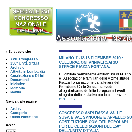
+ Su questo sito
MILANO 11-12-13 DICEMBRE 2010 :
XVII° Congresso
CELEBRAZIONI ANNIVERSARIO
150° Unità d'Italia
STRAGE PIAZZA FONTANA.
Archivio
Attività in Lombardia
Il Comitato permanente Antifascista di Milano
Costituzione e Diritti
e l'Associazione familiari delle vittime strage
Documenti
Piazza Fontana,come dalla lettera del
Iniziative
Presidente Carlo Smuraglia (vedi
Memoria
allegato)hanno definito i programmi (vedi
Novità
allegato) delle iniziative per le celebrazioni…
continua »
Naviga tra le pagine
Archivi
CONGRESSO ANPI BASSA VALLE
Categorie
Ultimi commenti
SUSA E VAL SANGONE E APPELLO SU
COSTITUZIONE COMITATI POPOLARI
Accedi
PER LE CELEBRAZIONI DEL 150°
DELL'UNITA' D'ITALIA
Log in