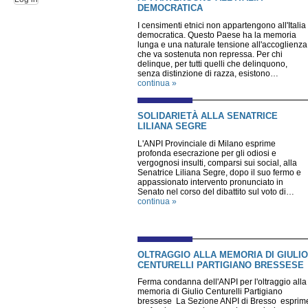
DEMOCRATICA
I censimenti etnici non appartengono all'Italia
democratica. Questo Paese ha la memoria
lunga e una naturale tensione all'accoglienza
che va sostenuta non repressa. Per chi
delinque, per tutti quelli che delinquono,
senza distinzione di razza, esistono…
continua »
SOLIDARIETÀ ALLA SENATRICE
LILIANA SEGRE
L'ANPI Provinciale di Milano esprime
profonda esecrazione per gli odiosi e
vergognosi insulti, comparsi sui social, alla
Senatrice Liliana Segre, dopo il suo fermo e
appassionato intervento pronunciato in
Senato nel corso del dibattito sul voto di…
continua »
OLTRAGGIO ALLA MEMORIA DI GIULIO
CENTURELLI PARTIGIANO BRESSESE
Ferma condanna dell'ANPI per l'oltraggio alla
memoria di Giulio Centurelli Partigiano
bressese La Sezione ANPI di Bresso esprim