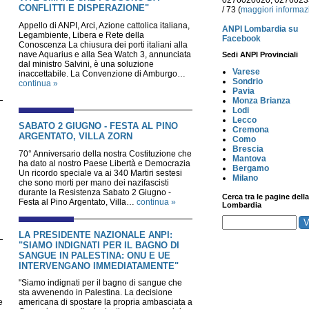
0276020620, 027602
CONFLITTI E DISPERAZIONE"
/ 73 (
maggiori informaz
Appello di ANPI, Arci, Azione cattolica italiana,
ANPI Lombardia su
Legambiente, Libera e Rete della
Facebook
Conoscenza La chiusura dei porti italiani alla
nave Aquarius e alla Sea Watch 3, annunciata
Sedi ANPI Provinciali
dal ministro Salvini, è una soluzione
Varese
inaccettabile. La Convenzione di Amburgo…
Sondrio
continua »
Pavia
Monza Brianza
Lodi
Lecco
SABATO 2 GIUGNO - FESTA AL PINO
Cremona
ARGENTATO, VILLA ZORN
Como
Brescia
70° Anniversario della nostra Costituzione che
Mantova
ha dato al nostro Paese Libertà e Democrazia
Bergamo
Un ricordo speciale va ai 340 Martiri sestesi
Milano
che sono morti per mano dei nazifascisti
durante la Resistenza Sabato 2 Giugno -
Cerca tra le pagine della
Festa al Pino Argentato, Villa…
continua »
Lombardia
LA PRESIDENTE NAZIONALE ANPI:
"SIAMO INDIGNATI PER IL BAGNO DI
SANGUE IN PALESTINA: ONU E UE
INTERVENGANO IMMEDIATAMENTE"
"Siamo indignati per il bagno di sangue che
sta avvenendo in Palestina. La decisione
e
americana di spostare la propria ambasciata a