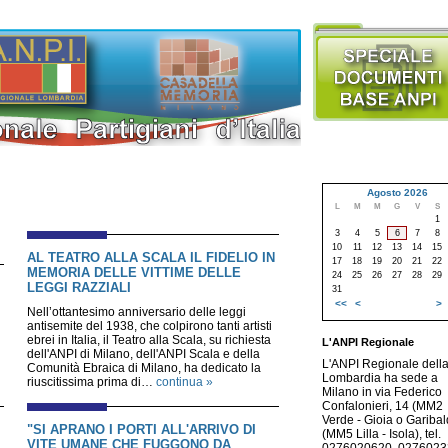
Agosto 2026
L
M
M
G
V
S
1
3
4
5
6
7
8
10
11
12
13
14
15
AL TEATRO ALLA SCALA IL FIDELIO IN
17
18
19
20
21
22
MEMORIA DELLE VITTIME DELLE
24
25
26
27
28
29
LEGGI RAZZIALI
31
<<
<
>
Nell’ottantesimo anniversario delle leggi
antisemite del 1938, che colpirono tanti artisti
ebrei in Italia, il Teatro alla Scala, su richiesta
L'ANPI Regionale
dell'ANPI di Milano, dell'ANPI Scala e della
L'ANPI Regionale dell
Comunità Ebraica di Milano, ha dedicato la
Lombardia ha sede a
riuscitissima prima di…
continua »
Milano in via Federico
Confalonieri, 14 (MM2
Verde - Gioia o Garibald
"SI APRANO I PORTI ALL'ARRIVO DI
(MM5 Lilla - Isola), tel.
VITE UMANE CHE FUGGONO DA