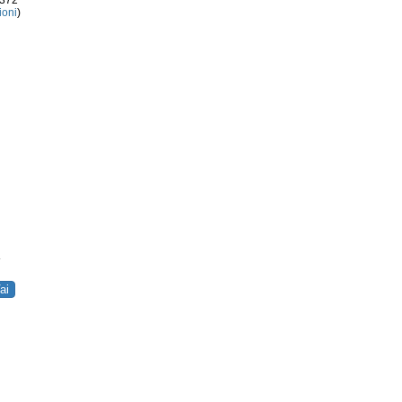
3372
ioni
)