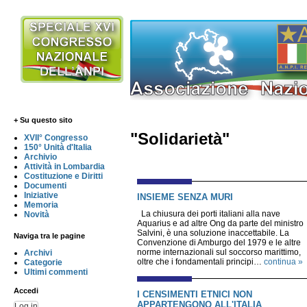
+ Su questo sito
"Solidarietà"
XVII° Congresso
150° Unità d'Italia
Archivio
Attività in Lombardia
Costituzione e Diritti
Documenti
Iniziative
INSIEME SENZA MURI
Memoria
La chiusura dei porti italiani alla nave
Novità
Aquarius e ad altre Ong da parte del ministro
Salvini, è una soluzione inaccettabile. La
Naviga tra le pagine
Convenzione di Amburgo del 1979 e le altre
norme internazionali sul soccorso marittimo,
Archivi
oltre che i fondamentali principi…
continua »
Categorie
Ultimi commenti
Accedi
I CENSIMENTI ETNICI NON
APPARTENGONO ALL'ITALIA
Log in