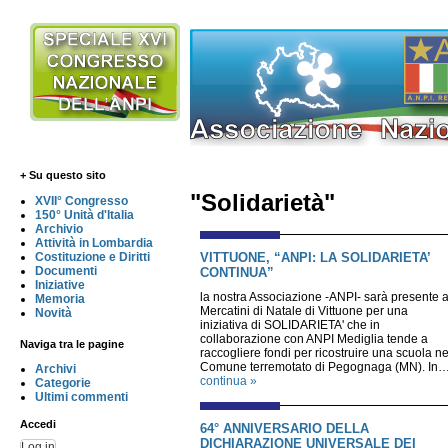
+ Su questo sito
"Solidarietà"
XVII° Congresso
150° Unità d'Italia
Archivio
Attività in Lombardia
VITTUONE, “ANPI: LA SOLIDARIETA’
Costituzione e Diritti
Documenti
CONTINUA”
Iniziative
la nostra Associazione -ANPI- sarà presente a
Memoria
Mercatini di Natale di Vittuone per una
Novità
iniziativa di SOLIDARIETA' che in
collaborazione con ANPI Mediglia tende a
Naviga tra le pagine
raccogliere fondi per ricostruire una scuola ne
Comune terremotato di Pegognaga (MN). In
Archivi
continua »
Categorie
Ultimi commenti
Accedi
64° ANNIVERSARIO DELLA
DICHIARAZIONE UNIVERSALE DEI
Log in