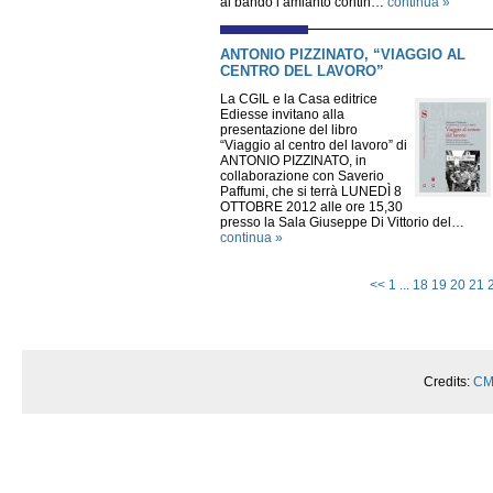
al bando l’amianto contin…
continua »
ANTONIO PIZZINATO, “VIAGGIO AL
CENTRO DEL LAVORO”
La CGIL e la Casa editrice
Ediesse invitano alla
presentazione del libro
“Viaggio al centro del lavoro” di
ANTONIO PIZZINATO, in
collaborazione con Saverio
Paffumi, che si terrà LUNEDÌ 8
OTTOBRE 2012 alle ore 15,30
presso la Sala Giuseppe Di Vittorio del…
continua »
<<
1
...
18
19
20
21
Credits:
CM