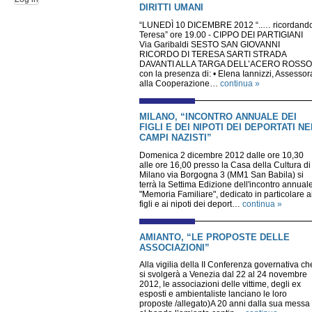
DIRITTI UMANI
“LUNEDÌ 10 DICEMBRE 2012 “..… ricordand
Teresa” ore 19.00 - CIPPO DEI PARTIGIANI
Via Garibaldi SESTO SAN GIOVANNI
RICORDO DI TERESA SARTI STRADA
DAVANTI ALLA TARGA DELL’ACERO ROSSO
con la presenza di: • Elena Iannizzi, Assessor
alla Cooperazione…
continua »
MILANO, “INCONTRO ANNUALE DEI
FIGLI E DEI NIPOTI DEI DEPORTATI NE
CAMPI NAZISTI”
Domenica 2 dicembre 2012 dalle ore 10,30
alle ore 16,00 presso la Casa della Cultura di
Milano via Borgogna 3 (MM1 San Babila) si
terrà la Settima Edizione dell'incontro annual
"Memoria Familiare", dedicato in particolare a
figli e ai nipoti dei deport…
continua »
AMIANTO, “LE PROPOSTE DELLE
ASSOCIAZIONI”
Alla vigilia della II Conferenza governativa ch
si svolgerà a Venezia dal 22 al 24 novembre
2012, le associazioni delle vittime, degli ex
esposti e ambientaliste lanciano le loro
proposte /allegato)A 20 anni dalla sua messa