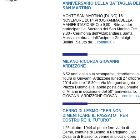
ANNIVERSARIO DELLA BATTAGLIA DE
SAN MARTINO
MONTE SAN MARTINO (DUNO) 16
NOVEMBRE 2014 PROGRAMMA DELLA
MANIFESTAZIONE Ore 9,00 - Ritrovo dei
partecipanti al Sacrario del San Martino Ore
9,30 - Cerimonia dell'Alzabandiera Santa
Messa celebrata dall'Arciprete Giunluigi
Bollini Saluto de…
continua »
MILANO RICORDA GIOVANNI
ARDIZZONE
A 52 anni dalla sua scomparsa, ricordiamo la
figura di Giovanni Ardizzone lunedì 27 ottobre
2014 alle ore 18,30 in Via Mengoni angolo
Piazza Duomo alla lapide posta dal Comune
di Milano in occasione del 50° anniversario.
GIOVANNI ARDIZZONE GIOVAN…
continua »
GERNO DI LESMO: "PER NON
DIMENTICARE IL PASSATO - PER
COSTRUIRE IL FUTURO"
Il 25 ottobre 1944 al ponte ferroviario di
Gerno, comune di Lesmo, il Partigiano Livio
Cesana di Biassono, venne impiccato dopo