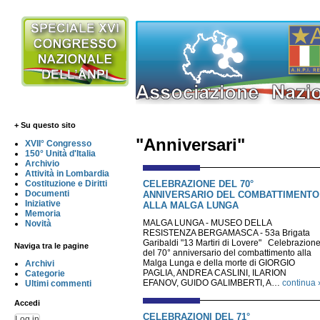
+ Su questo sito
"Anniversari"
XVII° Congresso
150° Unità d'Italia
Archivio
Attività in Lombardia
CELEBRAZIONE DEL 70°
Costituzione e Diritti
Documenti
ANNIVERSARIO DEL COMBATTIMENTO
Iniziative
ALLA MALGA LUNGA
Memoria
MALGA LUNGA - MUSEO DELLA
Novità
RESISTENZA BERGAMASCA - 53a Brigata
Garibaldi "13 Martiri di Lovere" Celebrazion
Naviga tra le pagine
del 70° anniversario del combattimento alla
Malga Lunga e della morte di GIORGIO
Archivi
PAGLIA, ANDREA CASLINI, ILARION
Categorie
EFANOV, GUIDO GALIMBERTI, A…
continua 
Ultimi commenti
Accedi
CELEBRAZIONI DEL 71°
Log in