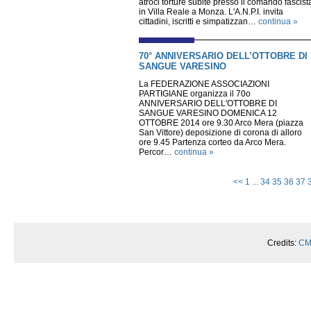
atroci torture subite presso il comando fascist
in Villa Reale a Monza. L'A.N.P.I. invita
cittadini, iscritti e simpatizzan…
continua »
70° ANNIVERSARIO DELL’OTTOBRE DI
SANGUE VARESINO
La FEDERAZIONE ASSOCIAZIONI
PARTIGIANE organizza il 70o
ANNIVERSARIO DELL'OTTOBRE DI
SANGUE VARESINO DOMENICA 12
OTTOBRE 2014 ore 9.30 Arco Mera (piazza
San Vittore) deposizione di corona di alloro
ore 9.45 Partenza corteo da Arco Mera.
Percor…
continua »
<<
1
...
34
35
36
37
Credits:
CM