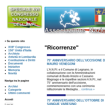
+ Su questo sito
"Ricorrenze"
XVII° Congresso
150° Unità d'Italia
Archivio
Attività in Lombardia
75° ANNIVERSARIO DELL'UCCISIONE D
Costituzione e Diritti
Documenti
MAURO VENEGONI
Iniziative
L'A.N.P.I. e il Comune di Legnano, in
Memoria
collaborazione con le Amministrazioni
Novità
comunali di Busto Arsizio e Cassano
Magnago e le rispettive sezioni A.N.P.I., nel
Naviga tra le pagine
75° anniversario dell'uccisione,
commemoreranno con una cerimonia
Archivi
istituzionale la Medaglia…
continua »
Categorie
Ultimi commenti
Accedi
75° ANNIVERSARIO DELL’OTTOBRE DI
SANGUE VARESINO
Log in