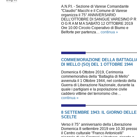
A.N.P.I. - Sezione di Varese Comandante
"Claudio" Macchi e il Comune di Varese
organizza il 75° ANNIVERSARIO
DELL’OTTOBRE DI SANGUE VARESINO P R
O G R A M M A SABATO 12 OTTOBRE 2019
Ore 10.00 Circolo Coperativo di Biumo e
Belforte per partenza…
continua »
COMMEMORAZIONE DELLA BATTAGLI
DI MELLO (SO) DEL 1 OTTOBRE 1944
Domenica 6 Ottobre 2019, Cerimonia
commemorativa della “Battaglia di Mello”
avvenuta il 1 Ottobre 1944, nel contesto della
Guerra di Liberazione Nazionale, durante la
quale i partigiani e la popolazione civile
caddero vittime del terrorismo che…
continua »
8 SETTEMBRE 1943: IL GIORNO DELLE
SCELTE
Verso il 75° anniversario della Liberazione
Domenica 8 settembre 2019 ore 10.30 press
il Centro culturale “Franco Antonicelli”