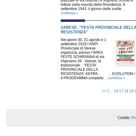
piazzale di via Gramsci a Voghera, ricordo e
letture sulla nascita della Resistenza: 8
settembre 1943: il giorno delle scelte…
continua »
VARESE, “FESTA PROVINCIALE DELL
RESISTENZA”
Nei giorni 30, 31 agosto e 1
settembre 2019 l’ANPI
Provinciale di Varese
organizza, presso l’AREA
FESTE SCHIRANNA di via
Vigevano 26 - Varese, la
tradizionale: “FESTA
PROVINCIALE DELLA
RESISTENZA” ANTIFA… ….EVOLUTION 
Il PROGRAMMA completo…
continua »
<<
1
...
16
17
18
19
Credits:
Ph