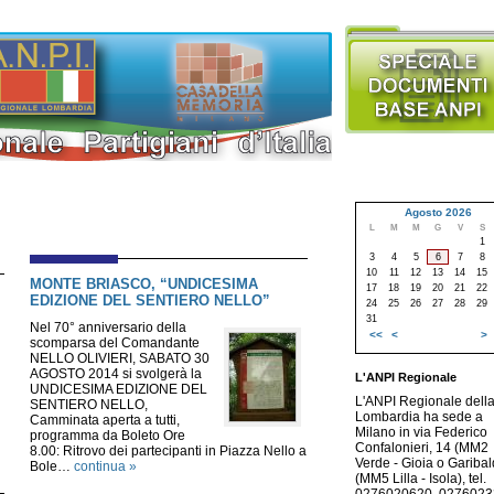
Agosto 2026
L
M
M
G
V
S
1
3
4
5
6
7
8
10
11
12
13
14
15
MONTE BRIASCO, “UNDICESIMA
17
18
19
20
21
22
EDIZIONE DEL SENTIERO NELLO”
24
25
26
27
28
29
31
Nel 70° anniversario della
<<
<
>
scomparsa del Comandante
NELLO OLIVIERI, SABATO 30
AGOSTO 2014 si svolgerà la
L'ANPI Regionale
UNDICESIMA EDIZIONE DEL
L'ANPI Regionale dell
SENTIERO NELLO,
Lombardia ha sede a
Camminata aperta a tutti,
Milano in via Federico
programma da Boleto Ore
Confalonieri, 14 (MM2
8.00: Ritrovo dei partecipanti in Piazza Nello a
Verde - Gioia o Garibald
Bole…
continua »
(MM5 Lilla - Isola), tel.