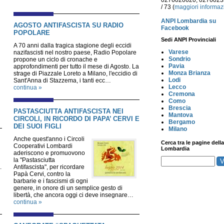
0276020620, 027602
/ 73 (
maggiori informaz
ANPI Lombardia su
AGOSTO ANTIFASCISTA SU RADIO
Facebook
POPOLARE
Sedi ANPI Provinciali
A 70 anni dalla tragica stagione degli eccidi
Varese
nazifascisti nel nostro paese, Radio Popolare
Sondrio
propone un ciclo di cronache e
Pavia
approfondimenti per tutto il mese di Agosto. La
Monza Brianza
strage di Piazzale Loreto a Milano, l'eccidio di
Lodi
Sant'Anna di Stazzema, i tanti ecc…
Lecco
continua »
Cremona
Como
Brescia
PASTASCIUTTA ANTIFASCISTA NEI
Mantova
CIRCOLI, IN RICORDO DI PAPA’ CERVI E
Bergamo
DEI SUOI FIGLI
Milano
Anche quest'anno i Circoli
Cerca tra le pagine della
Cooperativi Lombardi
Lombardia
aderiscono e promuovono
la "Pastasciutta
.
Antifascista", per ricordare
Papà Cervi, contro la
barbarie e i fascismi di ogni
genere, in onore di un semplice gesto di
libertà, che ancora oggi ci deve insegnare…
continua »