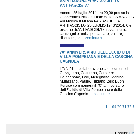
ANPI BARONA “PASTASCIUTTA
ANTIFASCISTA”
Venerdì 25 luglio 2014 ore 20,00 presso la
Cooperativa Barona Ettore Satta LA MAGOLF
Via Modica 8 Milano PASTASCIUTTA
ANTIFASCISTA - 25 LUGLIO 1943/2014. C'è
bisogno di ANTIFASCISMO, troviamoci tra
compagni e amici, per cantare, ballare,
discutere, be…
continua »
70° ANNIVERSARIO DELL'ECCIDIO DI
VILLA POMPEIANA E DELLA CASCINA
CAGNOLA
L'A.N.P.I. in collaborazione con i comuni di
Cervignano, Colturano, Comazzo,
Galgagnano, Lodi, Melegnano, Merlino,
Mulazzano, Paullo, Tribiano, Zelo Buon
Persico commemora il 70° anniversario
dell'Eccidio di Villa Pompeiana e della
Cascina Cagnola.…
continua »
<<
1
...
69
70
71
72
Credits:
CM