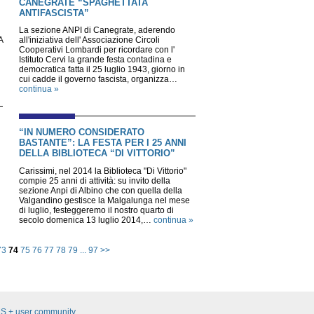
CANEGRATE “SPAGHETTATA
ANTIFASCISTA”
La sezione ANPI di Canegrate, aderendo
A
all'iniziativa dell' Associazione Circoli
Cooperativi Lombardi per ricordare con l'
Istituto Cervi la grande festa contadina e
democratica fatta il 25 luglio 1943, giorno in
cui cadde il governo fascista, organizza…
continua »
“IN NUMERO CONSIDERATO
BASTANTE”: LA FESTA PER I 25 ANNI
DELLA BIBLIOTECA “DI VITTORIO”
Carissimi, nel 2014 la Biblioteca "Di Vittorio"
compie 25 anni di attività: su invito della
sezione Anpi di Albino che con quella della
Valgandino gestisce la Malgalunga nel mese
di luglio, festeggeremo il nostro quarto di
secolo domenica 13 luglio 2014,…
continua »
73
74
75
76
77
78
79
...
97
>>
S + user community