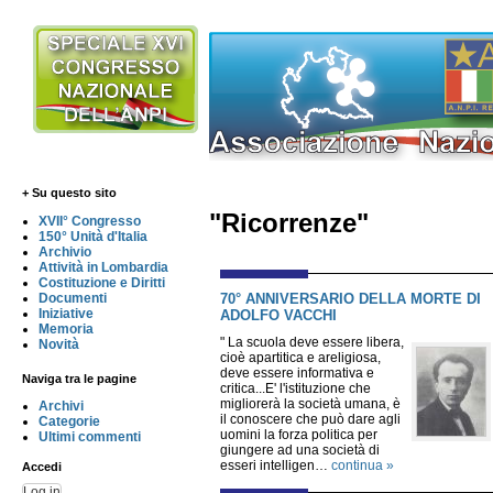
+ Su questo sito
"Ricorrenze"
XVII° Congresso
150° Unità d'Italia
Archivio
Attività in Lombardia
Costituzione e Diritti
70° ANNIVERSARIO DELLA MORTE DI
Documenti
Iniziative
ADOLFO VACCHI
Memoria
" La scuola deve essere libera,
Novità
cioè apartitica e areligiosa,
deve essere informativa e
Naviga tra le pagine
critica...E' l'istituzione che
migliorerà la società umana, è
Archivi
il conoscere che può dare agli
Categorie
uomini la forza politica per
Ultimi commenti
giungere ad una società di
esseri intelligen…
continua »
Accedi
Log in