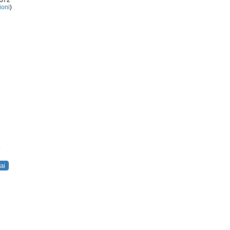
3372
ioni
)