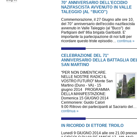
70° ANNIVERSARIO DELL’ECCIDIO
NAZIFASCISTA AVVENUTO IN VALLE
TALEGGIO (AL “BUCO”)
Commemorazione, il 27 Giugno alle ore 10,
del 70° anniversario dell'eccidio nazifascista
avvenuto in Valle Taleggio (al "Buco") dei
Partigiani dell' 86a brigata Garibaldi. E'
importante la partecipazione di noi tutti per
ricordare questo triste episodio…
continua »
CELEBRAZIONE DEL 71°
ANNIVERSARIO DELLA BATTAGLIA DE
SAN MARTINO
"PER NON DIMENTICARE.
NELLE NOSTRE RADICI IL
VOSTRO FUTURO" Monte San
Martino (Duno - VA) - 15
giugno 2014 PROGRAMMA
DELLA MANIFESTAZIONE:
Domenica 15 GIUGNO 2014
Cerimoniere: Guido Calori
9.00 Ritrovo dei partecipanti al Sacrario del…
continua »
IN RICORDO DI ETTORE TROILO
Lunedì 9 GIUGNO 2014 alle ore 21.00 presso