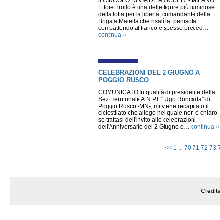
il CIRCOLO DI VIA DE AMICIS 17 - MILANO
Ettore Troilo è una delle figure più luminose
della lotta per la libertà, comandante della
Brigata Maiella che risalì la penisola
combattendo al fianco e spesso preced…
continua »
CELEBRAZIONI DEL 2 GIUGNO A
POGGIO RUSCO
COMUNICATO In qualità di presidente della
Sez. Territoriale A.N.P.I. " Ugo Roncada" di
Poggio Rusco -MN-, mi viene recapitato il
ciclostilato che allego nel quale non è chiaro
se trattasi dell'invito alle celebrazioni
dell'Anniversario del 2 Giugno o…
continua »
<<
1
...
70
71
72
73
Credit