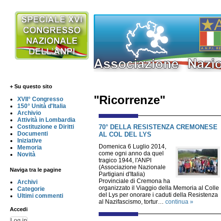
+ Su questo sito
"Ricorrenze"
XVII° Congresso
150° Unità d'Italia
Archivio
Attività in Lombardia
70° DELLA RESISTENZA CREMONESE
Costituzione e Diritti
Documenti
AL COL DEL LYS
Iniziative
Domenica 6 Luglio 2014,
Memoria
come ogni anno da quel
Novità
tragico 1944, l'ANPI
(Associazione Nazionale
Naviga tra le pagine
Partigiani d'Italia)
Provinciale di Cremona ha
Archivi
organizzato il Viaggio della Memoria al Colle
Categorie
del Lys per onorare i caduti della Resistenza
Ultimi commenti
al Nazifascismo, tortur…
continua »
Accedi
Log in