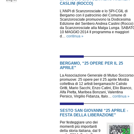
CASLINI (ROCCO)
L'ANPI di Scanzorosciate e lo SPI-CGIL di
Bergamo con il patrocinio del Comune di
Scanzorosciate promuovono la Dodicesima
Edizione del Sentiero Andrea Caslini (Rocco)
da Scanzorosciate alla Malga Lunga. SABAT
10 MAGGIO 2014 Il programma e maggiori
d…
continua »
BERGAMO, “25 OPERE PER IL 25
APRILE”
La Associazione Generale di Mutuo Soccorso
promuove: 25 opere per il 25 aprile Mostra
collettiva di 12 artisti bergamaschi Calisto
Gritti, Mario Sacchi, Enzo Catini, Elio Bianco,
Alfa Pietta, Maribea Bonzani, Valentina
Persico, Virgilio Fidanza, Italo…
continua »
SESTO SAN GIOVANNI “25 APRILE -
FESTA DELLA LIBERAZIONE”
Per festeggiare uno dei
momenti più importanti
della storia italiana, dal 9