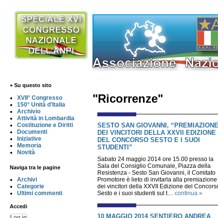
+ Su questo sito
"Ricorrenze"
XVII° Congresso
150° Unità d'Italia
Archivio
Attività in Lombardia
SESTO SAN GIOVANNI, “PREMIAZION
Costituzione e Diritti
Documenti
DEI VINCITORI DELLA XXVII EDIZIONE
Iniziative
DEL CONCORSO SESTO E I SUOI
Memoria
STUDENTI”
Novità
Sabato 24 maggio 2014 ore 15.00 presso la
Sala del Consiglio Comunale, Piazza della
Naviga tra le pagine
Resistenza - Sesto San Giovanni, il Comitato
Promotore è lieto di invitarla alla premiazione
Archivi
dei vincitori della XXVII Edizione del Concors
Categorie
Sesto e i suoi studenti sul t…
continua »
Ultimi commenti
Accedi
10 MAGGIO 2014 SENTIERO ANDREA
Log in