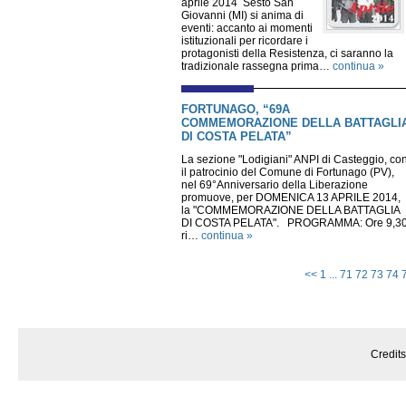
aprile 2014 Sesto San
Giovanni (MI) si anima di
eventi: accanto ai momenti
istituzionali per ricordare i
protagonisti della Resistenza, ci saranno la
tradizionale rassegna prima…
continua »
FORTUNAGO, “69A
COMMEMORAZIONE DELLA BATTAGLI
DI COSTA PELATA”
La sezione "Lodigiani" ANPI di Casteggio, co
il patrocinio del Comune di Fortunago (PV),
nel 69°Anniversario della Liberazione
promuove, per DOMENICA 13 APRILE 2014,
la "COMMEMORAZIONE DELLA BATTAGLIA
DI COSTA PELATA". PROGRAMMA: Ore 9,3
ri…
continua »
<<
1
...
71
72
73
74
Credit