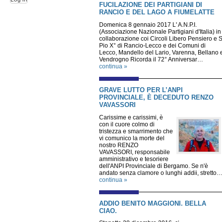
FUCILAZIONE DEI PARTIGIANI DI
RANCIO E DEL LAGO A FIUMELATTE
Domenica 8 gennaio 2017 L' A.N.P.I.
(Associazione Nazionale Partigiani d'Italia) in
collaborazione coi Circoli Libero Pensiero e S
Pio X° di Rancio-Lecco e dei Comuni di
Lecco, Mandello del Lario, Varenna, Bellano 
Vendrogno Ricorda il 72° Anniversar…
continua »
GRAVE LUTTO PER L’ANPI
PROVINCIALE, È DECEDUTO RENZO
VAVASSORI
Carissime e carissimi, è
con il cuore colmo di
tristezza e smarrimento che
vi comunico la morte del
nostro RENZO
VAVASSORI, responsabile
amministrativo e tesoriere
dell'ANPI Provinciale di Bergamo. Se n'è
andato senza clamore o lunghi addii, stretto
continua »
ADDIO BENITO MAGGIONI. BELLA
CIAO.