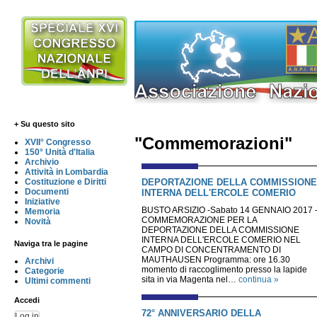
+ Su questo sito
"Commemorazioni"
XVII° Congresso
150° Unità d'Italia
Archivio
Attività in Lombardia
DEPORTAZIONE DELLA COMMISSIONE
Costituzione e Diritti
Documenti
INTERNA DELL'ERCOLE COMERIO
Iniziative
BUSTO ARSIZIO -Sabato 14 GENNAIO 2017 
Memoria
COMMEMORAZIONE PER LA
Novità
DEPORTAZIONE DELLA COMMISSIONE
INTERNA DELL'ERCOLE COMERIO NEL
Naviga tra le pagine
CAMPO DI CONCENTRAMENTO DI
MAUTHAUSEN Programma: ore 16.30
Archivi
momento di raccoglimento presso la lapide
Categorie
sita in via Magenta nel…
continua »
Ultimi commenti
Accedi
72° ANNIVERSARIO DELLA
Log in