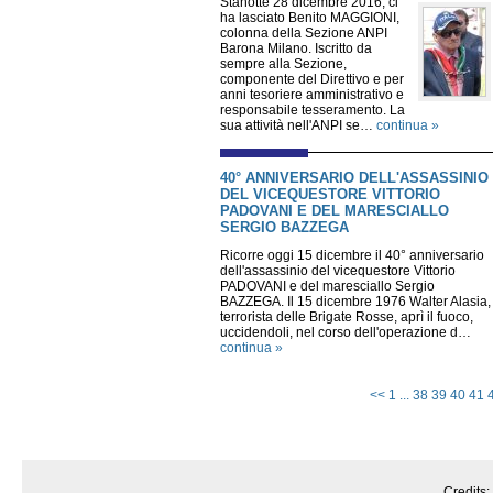
Stanotte 28 dicembre 2016, ci
ha lasciato Benito MAGGIONI,
colonna della Sezione ANPI
Barona Milano. Iscritto da
sempre alla Sezione,
componente del Direttivo e per
anni tesoriere amministrativo e
responsabile tesseramento. La
sua attività nell'ANPI se…
continua »
40° ANNIVERSARIO DELL'ASSASSINIO
DEL VICEQUESTORE VITTORIO
PADOVANI E DEL MARESCIALLO
SERGIO BAZZEGA
Ricorre oggi 15 dicembre il 40° anniversario
dell'assassinio del vicequestore Vittorio
PADOVANI e del maresciallo Sergio
BAZZEGA. Il 15 dicembre 1976 Walter Alasia,
terrorista delle Brigate Rosse, aprì il fuoco,
uccidendoli, nel corso dell'operazione d…
continua »
<<
1
...
38
39
40
41
Credits: