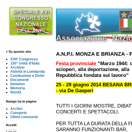
+ Su questo sito
A.N.P.I. MONZA E BRIANZA -
XVII° Congresso
Festa provinciale
“Marzo 1944: d
150° Unità d'Italia
Archivio
scioperi, alla deportazione, alla
Attività in Lombardia
Repubblica fondata sul lavoro”
Costituzione e Diritti
Documenti
Iniziative
25 - 29 giugno 2014 BESANA B
Memoria
- via De Gasperi
Novità
Naviga tra le pagine
TUTTI I GIORNI MOSTRE, DIBATT
Archivi
CONCERTI E SPETTACOLI.
Categorie
Ultimi commenti
PER TUTTA LA DURATA DELLA F
Accedi
SARANNO FUNZIONANTI BAR,
Log in