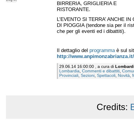
BIRRERIA, GRIGLIERIA E
RISTORANTE.
L’EVENTO SI TERRA’ ANCHE IN
DI PIOGGIA (tendone sia per il ris
che per gli eventi ed i dibattiti).
Il dettaglio del
programma
è sul sit
http://www.anpimonzabrianza.it/
29.06.14 16:00:00 , a cura di
Lombard
Lombardia
,
Commenti e dibattiti
,
Comun
Provinciali
,
Sezioni
,
Spettacoli
,
Novità
,
Credits: