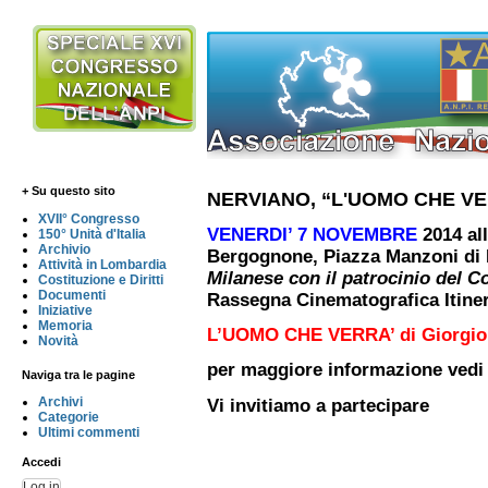
+ Su questo sito
NERVIANO, “L'UOMO CHE VE
XVII° Congresso
VENERDI’ 7 NOVEMBRE
2014 all
150° Unità d'Italia
Archivio
Bergognone, Piazza Manzoni d
Attività in Lombardia
Milanese con il patrocinio del 
Costituzione e Diritti
Documenti
Rassegna Cinematografica Itine
Iniziative
Memoria
L’UOMO CHE VERRA’ di Giorgio D
Novità
per maggiore informazione vedi
Naviga tra le pagine
Archivi
Vi invitiamo a partecipare
Categorie
Ultimi commenti
Accedi
Log in