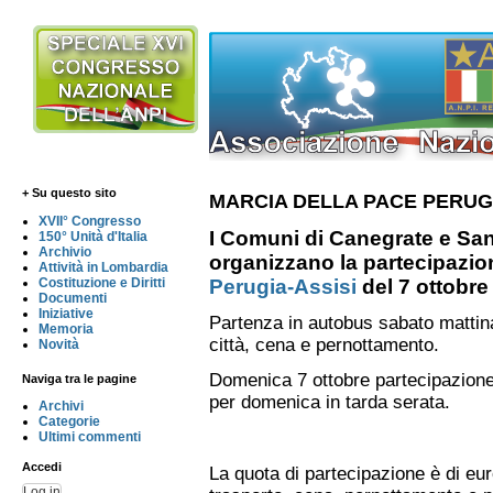
+ Su questo sito
MARCIA DELLA PACE PERUGI
XVII° Congresso
I Comuni di Canegrate e Sa
150° Unità d'Italia
Archivio
organizzano la partecipazion
Attività in Lombardia
Costituzione e Diritti
Perugia-Assisi
del 7 ottobre
Documenti
Iniziative
Partenza in autobus sabato mattina 
Memoria
città, cena e pernottamento.
Novità
Domenica 7 ottobre partecipazione 
Naviga tra le pagine
per domenica in tarda serata.
Archivi
Categorie
Ultimi commenti
Accedi
La quota di partecipazione è di eu
Log in