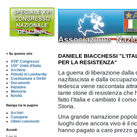
+ Su questo sito
DANIELE BIACCHESSI "L'ITA
PER LA RESISTENZA"
XVII° Congresso
150° Unità d'Italia
Archivio
La guerra di liberazione dalla d
Attività in Lombardia
nazifascista e dalla occupazi
Costituzione e Diritti
Documenti
tedesca viene raccontata attr
Iniziative
Memoria
tante storie di resistenza che
Novità
fatto l'Italia e cambiato il corso
Storia.
Naviga tra le pagine
Archivi
Una grande narrazione popolare
Categorie
Ultimi commenti
luoghi dove ancora vivo è il ri
hanno pagato a caro prezzo gli
Accedi
Log in