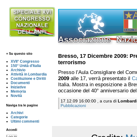
+ Su questo sito
Bresso, 17 Dicembre 2009: Pr
terrorismo
XVII° Congresso
150° Unità d'Italia
Archivio
Presso l’Aula Consigliare del Com
Attività in Lombardia
2009
alle 17, verrà presentato il
Ca
Costituzione e Diritti
Documenti
Italia. Mostra in esposizione a Br
Iniziative
occasione del 40° anniversario del
Memoria
Novità
17.12.09 16:00:00 , a cura di
Lombard
Naviga tra le pagine
Pubblicazioni
Archivi
Categorie
Ultimi commenti
Accedi
Log in