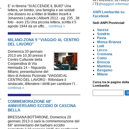
0276020620, 027602
/ 73 (
maggiori informaz
E’ in libreria “SI ACCENDE IL BUIO” Una
lettera, un bimbo, una famiglia e sei soldati
ANPI Lombardia su
che dissero no a Hitler di Matteo Incerti e
Facebook
Johannes Lubeck ( Aliberti 2012 - pg. 235 , 38
foto - euro 15) Una piccola lettera, scritta il 5
Sedi ANPI Provinciali
agosto 1944 da un uffic…
continua »
Varese
Sondrio
Pavia
MILANO-ZONA 9 “VIAGGIO AL CENTRO
Monza Brianza
DEL LAVORO”
Lodi
Lecco
Domenica 20 gennaio
Cremona
2013 ore 10,30 presso il
Como
Centro Culturale della
Brescia
Cooperativa di Via
Mantova
Hermada 14 – Niguarda
Bergamo
Milano, presentazione del
Milano
libro di Antonio Pizzinato “VIAGGIO AL
CENTRO DEL LAVORO - Rifondare il
Cerca tra le pagine della
sindacato, difendere i diritti per cambiare l’I…
Lombardia
continua »
COMMEMORAZIONE 68°
ANNIVERSARIO ECCIDIO DI CASCINA
BELLA
BRESSANA BOTTARONE, Domenica 20
gennaio 2013 ci sarà la commemorazione del
68° anniversario del barbaro eccidio