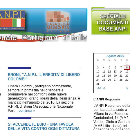
Agosto 2026
L
M
M
G
V
S
1
3
4
5
6
7
8
10
11
12
13
14
15
BRONI, “A.N.P.I.- L’EREDITA’ DI LIBERO
17
18
19
20
21
22
COLOMBI”
24
25
26
27
28
29
31
Libero Colombi , partigiano combattente,
<<
<
>
sempre in prima fila nel difendere e
e
promuovere nei confronti delle nuove
generazioni i grandi ideali della Resistenza, è
L'ANPI Regionale
mancato nell’agosto del 2010. La sezione
L'ANPI Regionale dell
A.N.P.I. di Broni ( Associazione Nazionale
Lombardia ha sede a
Part…
continua »
Milano in via Federico
Confalonieri, 14 (MM2
Verde - Gioia o Garibald
SI ACCENDE IL BUIO - UNA FAVOLA
(MM5 Lilla - Isola), tel.
DELLA VITA CONTRO OGNI DITTATURA