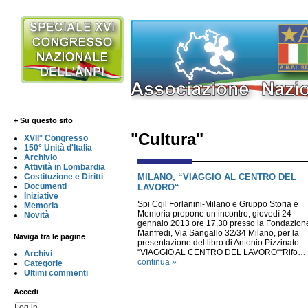
+ Su questo sito
"Cultura"
XVII° Congresso
150° Unità d'Italia
Archivio
Attività in Lombardia
MILANO, “VIAGGIO AL CENTRO DEL
Costituzione e Diritti
Documenti
LAVORO“
Iniziative
Spi Cgil Forlanini-Milano e Gruppo Storia e
Memoria
Memoria propone un incontro, giovedì 24
Novità
gennaio 2013 ore 17,30 presso la Fondazion
Manfredi, Via Sangallo 32/34 Milano, per la
Naviga tra le pagine
presentazione del libro di Antonio Pizzinato
“VIAGGIO AL CENTRO DEL LAVORO““Rifo…
Archivi
continua »
Categorie
Ultimi commenti
Accedi
Log in