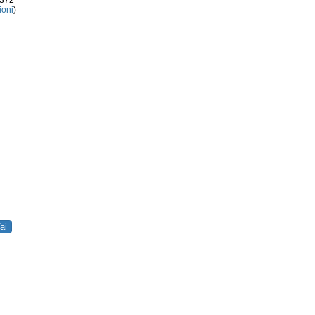
3372
ioni
)