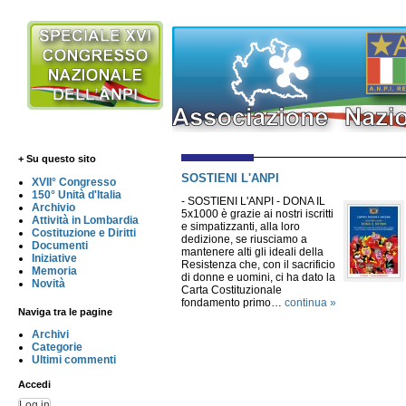
+ Su questo sito
SOSTIENI L'ANPI
XVII° Congresso
150° Unità d'Italia
- SOSTIENI L'ANPI - DONA IL
Archivio
5x1000 è grazie ai nostri iscritti
Attività in Lombardia
e simpatizzanti, alla loro
Costituzione e Diritti
dedizione, se riusciamo a
Documenti
mantenere alti gli ideali della
Iniziative
Resistenza che, con il sacrificio
Memoria
di donne e uomini, ci ha dato la
Novità
Carta Costituzionale
fondamento primo…
continua »
Naviga tra le pagine
Archivi
Categorie
Ultimi commenti
Accedi
Log in