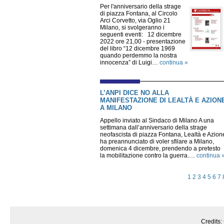
Per l'anniversario della strage
di piazza Fontana, al Circolo
Arci Corvetto, via Oglio 21
Milano, si svolgeranno i
seguenti eventi: 12 dicembre
2022 ore 21,00 - presentazione
del libro “12 dicembre 1969
quando perdemmo la nostra
innocenza” di Luigi…
continua »
L’ANPI DICE NO ALLA
MANIFESTAZIONE DI LEALTÀ E AZION
A MILANO
Appello inviato al Sindaco di Milano A una
settimana dall’anniversario della strage
neofascista di piazza Fontana, Lealtà e Azion
ha preannunciato di voler sfilare a Milano,
domenica 4 dicembre, prendendo a pretesto
la mobilitazione contro la guerra.…
continua 
1
2
3
4
5
6
7
Credits: