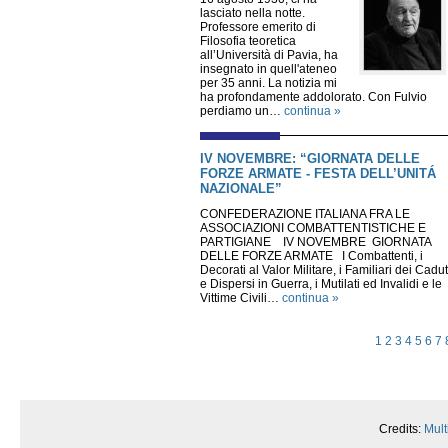
lasciato nella notte.
Professore emerito di
Filosofia teoretica
all’Università di Pavia, ha
insegnato in quell'ateneo
per 35 anni. La notizia mi
ha profondamente addolorato. Con Fulvio
perdiamo un…
continua »
IV NOVEMBRE: “GIORNATA DELLE
FORZE ARMATE - FESTA DELL’UNITÁ
NAZIONALE”
CONFEDERAZIONE ITALIANA FRA LE
ASSOCIAZIONI COMBATTENTISTICHE E
PARTIGIANE IV NOVEMBRE GIORNATA
DELLE FORZE ARMATE I Combattenti, i
Decorati al Valor Militare, i Familiari dei Cadut
e Dispersi in Guerra, i Mutilati ed Invalidi e le
Vittime Civili…
continua »
1
2
3
4
5
6
7
Credits:
Mult