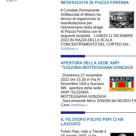
NEOFASCISTA DI PIAZZA FONTANA
Il Comitato Permanente
Antifascista di Milano ha
deciso di organizzare la
manifestazione per
l'anniversario della strage
di Piazza Fontana con le
seguenti modalità: LUNEDI 12 DICEMBRE
2022 IN PIAZZA DELLA SCALA
CONCENTRAMENTO DEL CORTEO Ore…
continua »
APERTURA DELLA SEDE ANPI
“SUZZARA-MOTTEGGIANA-GONZAGA
Domenica 27 novembre
2022 ore 15,30 in Via IV
Novembre 18/A a Suzzara
MN , apertura della sede
ANPI “SUZZARA-
MOTTEGGIANA-GONZAGA
Sarà presente Mirco ZANONI del MUSEO F.ll
Cervi
continua »
IL FILOSOFO FULVIO PAPI CI HA
LASCIATO
Fulvio Papi, nato a Trieste il
16 agosto 1930, ci ha