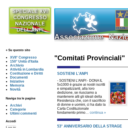
+ Su questo sito
"Comitati Provinciali"
XVII° Congresso
150° Unità d'Italia
Archivio
Attività in Lombardia
SOSTIENI L'ANPI
Costituzione e Diritti
Documenti
- SOSTIENI L'ANPI - DONA IL
Iniziative
5x1000 è grazie ai nostri iscritti
Memoria
e simpatizzanti, alla loro
Novità
dedizione, se riusciamo a
mantenere alti gli ideali della
Naviga tra le pagine
Resistenza che, con il sacrificio
di donne e uomini, ci ha dato la
Archivi
Carta Costituzionale
Categorie
fondamento primo…
continua »
Ultimi commenti
Accedi
53° ANNIVERSARIO DELLA STRAGE
Log in