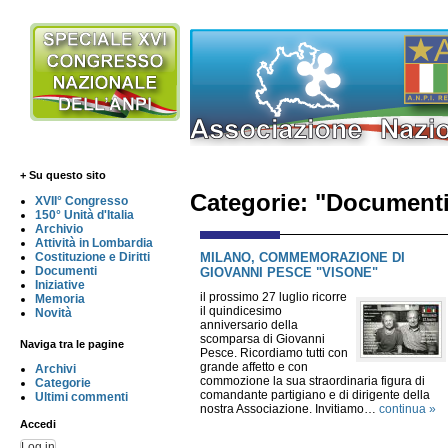
+ Su questo sito
Categorie: "Document
XVII° Congresso
150° Unità d'Italia
Archivio
Attività in Lombardia
MILANO, COMMEMORAZIONE DI
Costituzione e Diritti
Documenti
GIOVANNI PESCE "VISONE"
Iniziative
il prossimo 27 luglio ricorre
Memoria
il quindicesimo
Novità
anniversario della
scomparsa di Giovanni
Naviga tra le pagine
Pesce. Ricordiamo tutti con
grande affetto e con
Archivi
commozione la sua straordinaria figura di
Categorie
comandante partigiano e di dirigente della
Ultimi commenti
nostra Associazione. Invitiamo…
continua »
Accedi
Log in