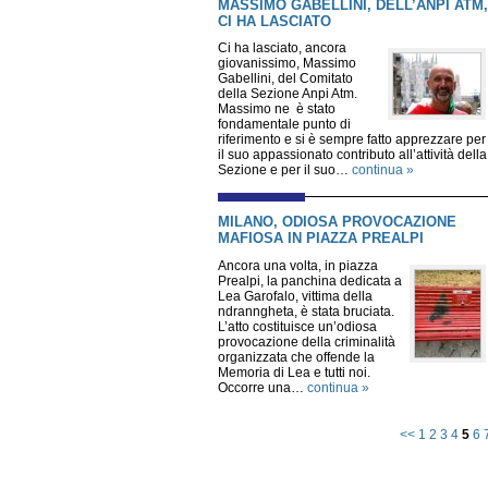
MASSIMO GABELLINI, DELL’ANPI ATM,
CI HA LASCIATO
Ci ha lasciato, ancora
giovanissimo, Massimo
Gabellini, del Comitato
della Sezione Anpi Atm.
Massimo ne è stato
fondamentale punto di
riferimento e si è sempre fatto apprezzare per
il suo appassionato contributo all’attività della
Sezione e per il suo…
continua »
MILANO, ODIOSA PROVOCAZIONE
MAFIOSA IN PIAZZA PREALPI
Ancora una volta, in piazza
Prealpi, la panchina dedicata a
Lea Garofalo, vittima della
ndranngheta, è stata bruciata.
L’atto costituisce un’odiosa
provocazione della criminalità
organizzata che offende la
Memoria di Lea e tutti noi.
Occorre una…
continua »
<<
1
2
3
4
5
6