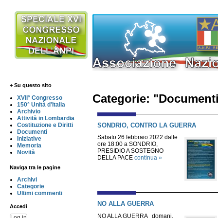
+ Su questo sito
Categorie: "Document
XVII° Congresso
150° Unità d'Italia
Archivio
Attività in Lombardia
SONDRIO, CONTRO LA GUERRA
Costituzione e Diritti
Documenti
Sabato 26 febbraio 2022 dalle
Iniziative
ore 18:00 a SONDRIO,
Memoria
PRESIDIO A SOSTEGNO
Novità
DELLA PACE
continua »
Naviga tra le pagine
Archivi
Categorie
Ultimi commenti
NO ALLA GUERRA
Accedi
NO ALLA GUERRA domani,
Log in