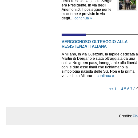
della Resistenza, di cui Sergio
era Presidente, in via degli
Anemoni,6. Il posteggio per le
macchine è previsto in via
degli…
continua »
VERGOGNOSO OLTRAGGIO ALLA
RESISTENZA ITALIANA
A Milano, in via Guerzoni, la lapide dedicata a
Martiri di Dergano è stata oltraggiata da una
scritta No green pass, inneggiante alla libertà
con le due esse finali che richiamano la
simbologia nazista delle SS. Non è la prima
volta che a Milano…
continua »
<<
1
...
4
5
6
7
8
Credits:
Ph