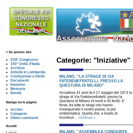
+ Su questo sito
Categorie: "Iniziative"
XVII° Congresso
150° Unità d'Italia
Archivio
Attività in Lombardia
MILANO, “LA STRAGE DI VIA
Costituzione e Diritti
Documenti
FATEBENEFRATELLI, PRESSO LA
Iniziative
QUESTURA DI MILANO”
Memoria
Accadeva 41 anni fa il 17 maggio del 1973 la
Novità
strage di Via Fatebenefratelli, presso la
Questura di Milano (4 morti e 45 feriti). E'
Naviga tra le pagine
forse, tra tutte le stragi che hanno
insanguinato il nostro paese, la più
Archivi
emblematica. Quella che, a livello di
Categorie
ricostruzi…
continua »
Ultimi commenti
Accedi
MILANO, “ASSEMBLEA CONGIUNTA
Log in