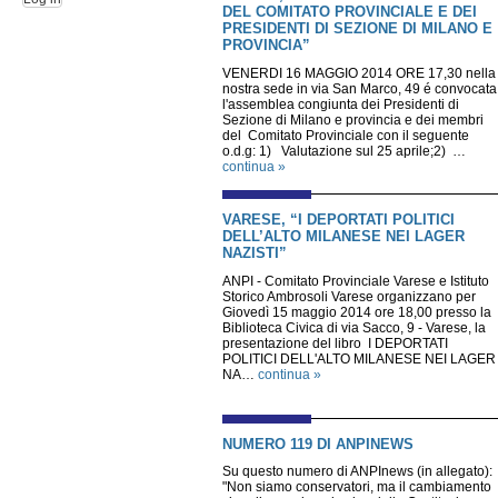
DEL COMITATO PROVINCIALE E DEI
PRESIDENTI DI SEZIONE DI MILANO E
PROVINCIA”
VENERDI 16 MAGGIO 2014 ORE 17,30 nella
nostra sede in via San Marco, 49 é convocata
l'assemblea congiunta dei Presidenti di
Sezione di Milano e provincia e dei membri
del Comitato Provinciale con il seguente
o.d.g: 1) Valutazione sul 25 aprile;2) …
continua »
VARESE, “I DEPORTATI POLITICI
DELL’ALTO MILANESE NEI LAGER
NAZISTI”
ANPI - Comitato Provinciale Varese e Istituto
Storico Ambrosoli Varese organizzano per
Giovedì 15 maggio 2014 ore 18,00 presso la
Biblioteca Civica di via Sacco, 9 - Varese, la
presentazione del libro I DEPORTATI
POLITICI DELL'ALTO MILANESE NEI LAGER
NA…
continua »
NUMERO 119 DI ANPINEWS
Su questo numero di ANPInews (in allegato):
"Non siamo conservatori, ma il cambiamento