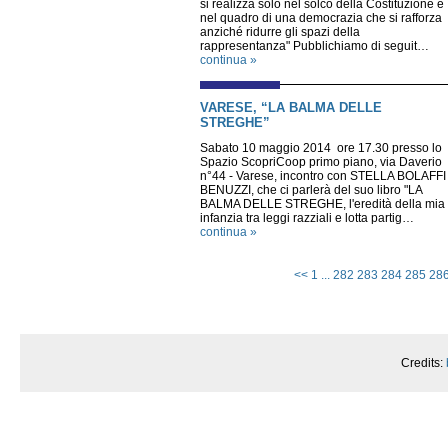
si realizza solo nel solco della Costituzione e
nel quadro di una democrazia che si rafforza
anziché ridurre gli spazi della
rappresentanza" Pubblichiamo di seguit…
continua »
VARESE, “LA BALMA DELLE
STREGHE”
Sabato 10 maggio 2014 ore 17.30 presso lo
Spazio ScopriCoop primo piano, via Daverio
n°44 - Varese, incontro con STELLA BOLAFFI
BENUZZI, che ci parlerà del suo libro "LA
BALMA DELLE STREGHE, l'eredità della mia
infanzia tra leggi razziali e lotta partig…
continua »
<<
1
...
282
283
284
285
28
Credits: