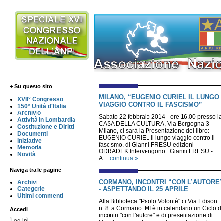
+ Su questo sito
MILANO, “EUGENIO CURIEL IL LUNGO
XVII° Congresso
VIAGGIO CONTRO IL FASCISMO”
150° Unità d'Italia
Archivio
Sabato 22 febbraio 2014 - ore 16.00 presso l
Attività in Lombardia
CASA DELLA CULTURA, Via Borgogna 3 -
Costituzione e Diritti
Milano, ci sarà la Presentazione del libro:
Documenti
EUGENIO CURIEL Il lungo viaggio contro il
Iniziative
fascismo. di Gianni FRESU edizioni
Memoria
ODRADEK Intervengono : Gianni FRESU -
Novità
A…
continua »
Naviga tra le pagine
CORMANO, INCONTRI “CON L’AUTORE
Archivi
- ASPETTANDO IL 25 APRILE
Categorie
Ultimi commenti
Alla Biblioteca "Paolo Volontè" di Via Edison
n. 8 a Cormano MI è in calendario un Ciclo d
Accedi
incontri "con l'autore" e di presentazione di
Log in