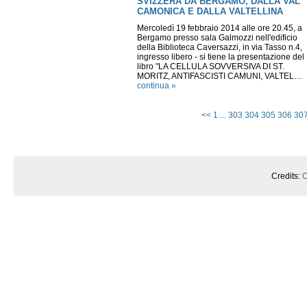
SVIZZERA DA BERGAMO, DALLA VAL
CAMONICA E DALLA VALTELLINA
Mercoledì 19 febbraio 2014 alle ore 20.45, a
Bergamo presso sala Galmozzi nell'edificio
della Biblioteca Caversazzi, in via Tasso n.4,
ingresso libero - si tiene la presentazione del
libro "LA CELLULA SOVVERSIVA DI ST.
MORITZ, ANTIFASCISTI CAMUNI, VALTEL…
continua »
<<
1
...
303
304
305
306
30
Credits:
O