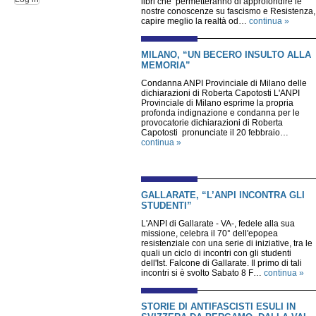
libri che permetteranno di approfondire le
nostre conoscenze su fascismo e Resistenza,
capire meglio la realtà od…
continua »
MILANO, “UN BECERO INSULTO ALLA
MEMORIA”
Condanna ANPI Provinciale di Milano delle
dichiarazioni di Roberta Capotosti L'ANPI
Provinciale di Milano esprime la propria
profonda indignazione e condanna per le
provocatorie dichiarazioni di Roberta
Capotosti pronunciate il 20 febbraio…
continua »
GALLARATE, “L’ANPI INCONTRA GLI
STUDENTI”
L'ANPI di Gallarate - VA-, fedele alla sua
missione, celebra il 70° dell'epopea
resistenziale con una serie di iniziative, tra le
quali un ciclo di incontri con gli studenti
dell'Ist. Falcone di Gallarate. Il primo di tali
incontri si è svolto Sabato 8 F…
continua »
STORIE DI ANTIFASCISTI ESULI IN