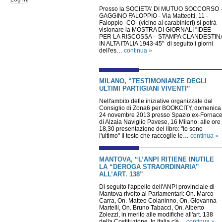
Presso la SOCIETA' DI MUTUO SOCCORSO 
GAGGINO FALOPPIO - Via Matteotti, 11 -
Faloppio -CO- (vicino ai carabinieri) si potrà
visionare la MOSTRA DI GIORNALI "IDEE
PER LA RISCOSSA - STAMPA CLANDESTIN
IN ALTA ITALIA 1943-45" di seguito i giorni
dell'es…
continua »
MILANO, “TESTIMONIANZE DEGLI
ULTIMI PARTIGIANI VIVENTI”
Nell'ambito delle iniziative organizzate dal
Consiglio di Zona6 per BOOKCITY, domenica
24 novembre 2013 presso Spazio ex-Fornac
di Alzaia Naviglio Pavese, 16 Milano, alle ore
18,30 presentazione del libro: "Io sono
l'ultimo" Il testo che raccoglie le…
continua »
MANTOVA, “L’ANPI RITIENE INUTILE
LA “DEROGA STRAORDINARIA”
ALL’ART. 138”
Di seguito l'appello dell'ANPI provinciale di
Mantova rivolto ai Parlamentari: On. Marco
Carra, On. Matteo Colaninno, On. Giovanna
Martelli, On. Bruno Tabacci, On. Alberto
Zolezzi, in merito alle modifiche all'art. 138
della Costituzione. In Italia c'è…
continua »