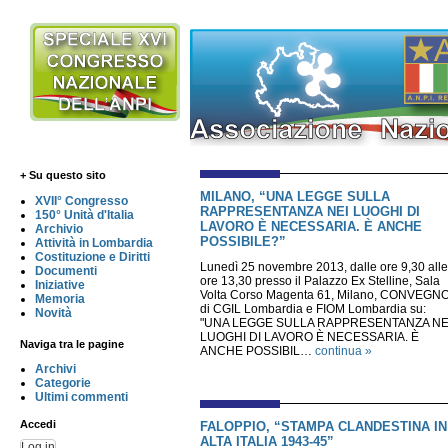
+ Su questo sito
MILANO, “UNA LEGGE SULLA
XVII° Congresso
RAPPRESENTANZA NEI LUOGHI DI
150° Unità d'Italia
LAVORO È NECESSARIA. È ANCHE
Archivio
POSSIBILE?”
Attività in Lombardia
Costituzione e Diritti
Lunedì 25 novembre 2013, dalle ore 9,30 alle
Documenti
ore 13,30 presso il Palazzo Ex Stelline, Sala
Iniziative
Volta Corso Magenta 61, Milano, CONVEGN
Memoria
di CGIL Lombardia e FIOM Lombardia su:
Novità
"UNA LEGGE SULLA RAPPRESENTANZA NE
LUOGHI DI LAVORO È NECESSARIA. È
Naviga tra le pagine
ANCHE POSSIBIL…
continua »
Archivi
Categorie
Ultimi commenti
Accedi
FALOPPIO, “STAMPA CLANDESTINA IN
ALTA ITALIA 1943-45”
Log in