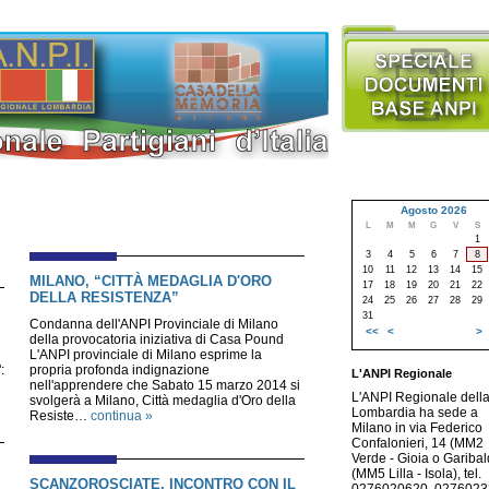
Agosto 2026
L
M
M
G
V
S
1
3
4
5
6
7
8
10
11
12
13
14
15
MILANO, “CITTÀ MEDAGLIA D'ORO
17
18
19
20
21
22
DELLA RESISTENZA”
24
25
26
27
28
29
31
Condanna dell'ANPI Provinciale di Milano
<<
<
>
della provocatoria iniziativa di Casa Pound
L'ANPI provinciale di Milano esprime la
:
propria profonda indignazione
L'ANPI Regionale
nell'apprendere che Sabato 15 marzo 2014 si
L'ANPI Regionale dell
svolgerà a Milano, Città medaglia d'Oro della
Lombardia ha sede a
Resiste…
continua »
Milano in via Federico
Confalonieri, 14 (MM2
Verde - Gioia o Garibald
(MM5 Lilla - Isola), tel.
SCANZOROSCIATE, INCONTRO CON IL