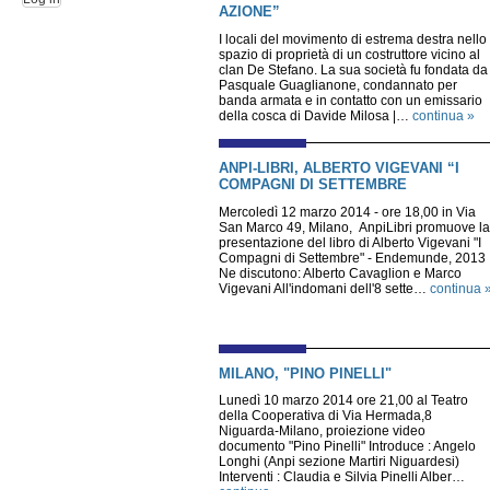
AZIONE”
I locali del movimento di estrema destra nello
spazio di proprietà di un costruttore vicino al
clan De Stefano. La sua società fu fondata da
Pasquale Guaglianone, condannato per
banda armata e in contatto con un emissario
della cosca di Davide Milosa |…
continua »
ANPI-LIBRI, ALBERTO VIGEVANI “I
COMPAGNI DI SETTEMBRE
Mercoledì 12 marzo 2014 - ore 18,00 in Via
San Marco 49, Milano, AnpiLibri promuove la
presentazione del libro di Alberto Vigevani "I
Compagni di Settembre" - Endemunde, 2013
Ne discutono: Alberto Cavaglion e Marco
Vigevani All'indomani dell'8 sette…
continua 
MILANO, "PINO PINELLI"
Lunedì 10 marzo 2014 ore 21,00 al Teatro
della Cooperativa di Via Hermada,8
Niguarda-Milano, proiezione video
documento "Pino Pinelli" Introduce : Angelo
Longhi (Anpi sezione Martiri Niguardesi)
Interventi : Claudia e Silvia Pinelli Alber…