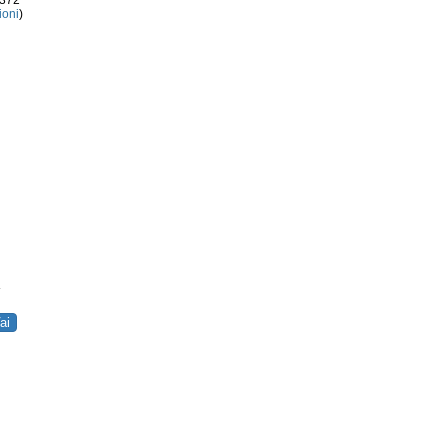
3372
ioni
)