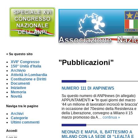
+ Su questo sito
"Pubblicazioni"
XVII° Congresso
150° Unità d'Italia
Archivio
Attività in Lombardia
Costituzione e Diritti
Documenti
Iniziative
NUMERO 111 DI ANPINEWS
Memoria
Su questo numero di ANPInews (in allegato)
Novità
APPUNTAMENTI ►"In quei giorni del marzo
'44 un milione di lavoratori incrociò le braccia"
Naviga tra le pagine
in occasione del 70esimo della Resistenza e
della Liberazione, convegno a Milano il 15
Archivi
marzo promosso da A…
continua »
Categorie
Ultimi commenti
Accedi
NEONAZI E MAFIA, IL BATTESIMO A
MILANO CON LA SEDE DI “LEALTÀ E
Log in