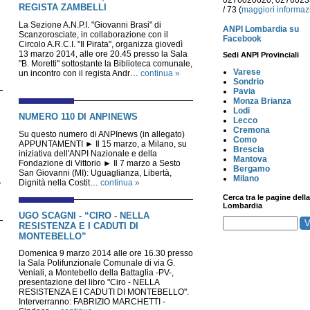
0276020620, 027602
REGISTA ZAMBELLI
/ 73 (
maggiori informaz
La Sezione A.N.P.I. "Giovanni Brasi" di
ANPI Lombardia su
Scanzorosciate, in collaborazione con il
Facebook
Circolo A.R.C.I. "Il Pirata", organizza giovedì
13 marzo 2014, alle ore 20.45 presso la Sala
Sedi ANPI Provinciali
"B. Moretti" sottostante la Biblioteca comunale,
Varese
un incontro con il regista Andr…
continua »
Sondrio
Pavia
Monza Brianza
Lodi
NUMERO 110 DI ANPINEWS
Lecco
Cremona
Su questo numero di ANPInews (in allegato)
Como
APPUNTAMENTI ► Il 15 marzo, a Milano, su
Brescia
iniziativa dell'ANPI Nazionale e della
Mantova
Fondazione di Vittorio ► Il 7 marzo a Sesto
Bergamo
San Giovanni (MI): Uguaglianza, Libertà,
Milano
»
Dignità nella Costit…
continua »
Cerca tra le pagine della
Lombardia
UGO SCAGNI - “CIRO - NELLA
RESISTENZA E I CADUTI DI
MONTEBELLO”
Domenica 9 marzo 2014 alle ore 16.30 presso
la Sala Polifunzionale Comunale di via G.
Veniali, a Montebello della Battaglia -PV-,
presentazione del libro "Ciro - NELLA
RESISTENZA E I CADUTI DI MONTEBELLO".
Interverranno: FABRIZIO MARCHETTI -