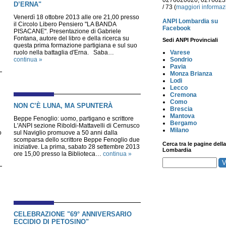
0276020620, 027602
D’ERNA"
/ 73 (
maggiori informaz
Venerdì 18 ottobre 2013 alle ore 21,00 presso
ANPI Lombardia su
il Circolo Libero Pensiero "LA BANDA
Facebook
PISACANE". Presentazione di Gabriele
Fontana, autore del libro e della ricerca su
Sedi ANPI Provinciali
questa prima formazione partigiana e sul suo
Varese
ruolo nella battaglia d'Erna. Saba…
Sondrio
continua »
Pavia
Monza Brianza
Lodi
Lecco
Cremona
Como
NON C’È LUNA, MA SPUNTERÀ
Brescia
Mantova
Beppe Fenoglio: uomo, partigano e scrittore
Bergamo
L'ANPI sezione Riboldi-Mattavelli di Cernusco
Milano
o
sul Naviglio promuove a 50 anni dalla
scomparsa dello scrittore Beppe Fenoglio due
Cerca tra le pagine della
iniziative. La prima, sabato 28 settembre 2013
Lombardia
ore 15,00 presso la Biblioteca…
continua »
CELEBRAZIONE "69° ANNIVERSARIO
ECCIDIO DI PETOSINO"