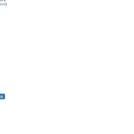
3372
ioni
)