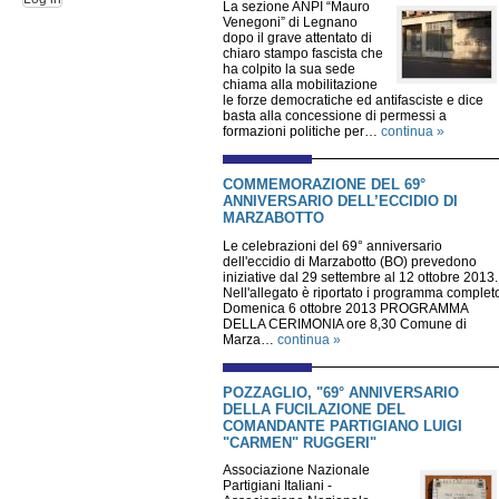
La sezione ANPI “Mauro
Venegoni” di Legnano
dopo il grave attentato di
chiaro stampo fascista che
ha colpito la sua sede
chiama alla mobilitazione
le forze democratiche ed antifasciste e dice
basta alla concessione di permessi a
formazioni politiche per…
continua »
COMMEMORAZIONE DEL 69°
ANNIVERSARIO DELL’ECCIDIO DI
MARZABOTTO
Le celebrazioni del 69° anniversario
dell'eccidio di Marzabotto (BO) prevedono
iniziative dal 29 settembre al 12 ottobre 2013.
Nell'allegato è riportato i programma complet
Domenica 6 ottobre 2013 PROGRAMMA
DELLA CERIMONIA ore 8,30 Comune di
Marza…
continua »
POZZAGLIO, "69° ANNIVERSARIO
DELLA FUCILAZIONE DEL
COMANDANTE PARTIGIANO LUIGI
"CARMEN" RUGGERI"
Associazione Nazionale
Partigiani Italiani -