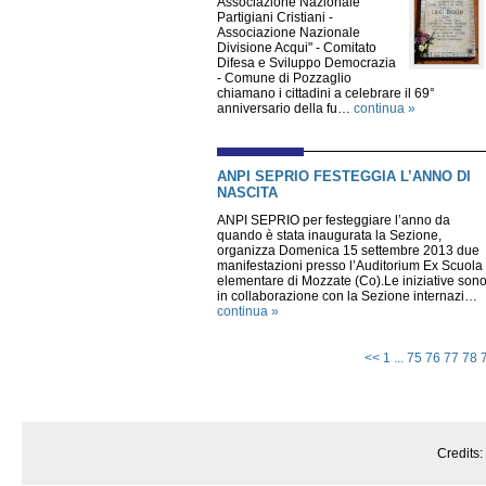
Associazione Nazionale
Partigiani Cristiani -
Associazione Nazionale
Divisione Acqui" - Comitato
Difesa e Sviluppo Democrazia
- Comune di Pozzaglio
chiamano i cittadini a celebrare il 69°
anniversario della fu…
continua »
ANPI SEPRIO FESTEGGIA L’ANNO DI
NASCITA
ANPI SEPRIO per festeggiare l’anno da
quando è stata inaugurata la Sezione,
organizza Domenica 15 settembre 2013 due
manifestazioni presso l’Auditorium Ex Scuola
elementare di Mozzate (Co).Le iniziative son
in collaborazione con la Sezione internazi…
continua »
<<
1
...
75
76
77
78
Credits: