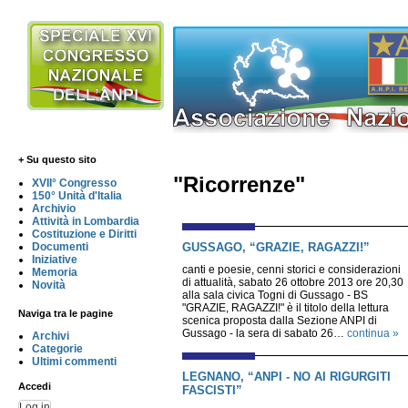
+ Su questo sito
"Ricorrenze"
XVII° Congresso
150° Unità d'Italia
Archivio
Attività in Lombardia
Costituzione e Diritti
GUSSAGO, “GRAZIE, RAGAZZI!”
Documenti
Iniziative
canti e poesie, cenni storici e considerazioni
Memoria
di attualità, sabato 26 ottobre 2013 ore 20,30
Novità
alla sala civica Togni di Gussago - BS
"GRAZIE, RAGAZZI!" è il titolo della lettura
Naviga tra le pagine
scenica proposta dalla Sezione ANPI di
Gussago - la sera di sabato 26…
continua »
Archivi
Categorie
Ultimi commenti
LEGNANO, “ANPI - NO AI RIGURGITI
Accedi
FASCISTI”
Log in