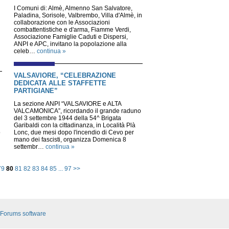
I Comuni di: Almè, Almenno San Salvatore,
Paladina, Sorisole, Valbrembo, Villa d'Almè, in
collaborazione con le Associazioni
combattentistiche e d'arma, Fiamme Verdi,
Associazione Famiglie Caduti e Dispersi,
ANPI e APC, invitano la popolazione alla
celeb…
continua »
VALSAVIORE, “CELEBRAZIONE
DEDICATA ALLE STAFFETTE
PARTIGIANE”
La sezione ANPI “VALSAVIORE e ALTA
VALCAMONICA”, ricordando il grande raduno
del 3 settembre 1944 della 54^ Brigata
Garibaldi con la cittadinanza, in Località Plà
o
Lonc, due mesi dopo l'incendio di Cevo per
mano dei fascisti, organizza Domenica 8
settembr…
continua »
79
80
81
82
83
84
85
...
97
>>
Forums software