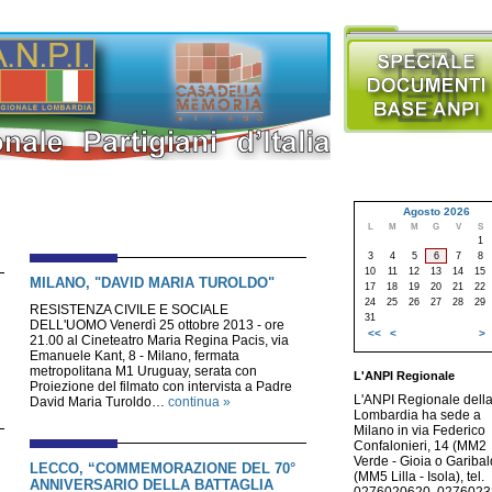
Agosto 2026
L
M
M
G
V
S
1
3
4
5
6
7
8
10
11
12
13
14
15
MILANO, "DAVID MARIA TUROLDO"
17
18
19
20
21
22
24
25
26
27
28
29
RESISTENZA CIVILE E SOCIALE
31
DELL'UOMO Venerdì 25 ottobre 2013 - ore
<<
<
>
21.00 al Cineteatro Maria Regina Pacis, via
Emanuele Kant, 8 - Milano, fermata
metropolitana M1 Uruguay, serata con
L'ANPI Regionale
Proiezione del filmato con intervista a Padre
L'ANPI Regionale dell
David Maria Turoldo…
continua »
Lombardia ha sede a
Milano in via Federico
Confalonieri, 14 (MM2
Verde - Gioia o Garibald
LECCO, “COMMEMORAZIONE DEL 70°
(MM5 Lilla - Isola), tel.
ANNIVERSARIO DELLA BATTAGLIA