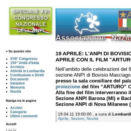
+ Su questo sito
19 APRILE: L'ANPI DI BOVI
APRILE CON IL FILM "ARTU
XVII° Congresso
150° Unità d'Italia
Archivio
Nell’ambito delle celebrazioni del 
Attività in Lombardia
sezione ANPI di Bovisio Masciago,
Costituzione e Diritti
Documenti
presso la sala consiliare del pal
Iniziative
proiezione
del film “ARTURO” Ol
Memoria
Novità
Alla fine del film interverranno i
Sezione ANPI Barona (MI) e Baci
Naviga tra le pagine
Sezione ANPI di Nova Milanese 
Archivi
Categorie
19.04.11 19:00:00 , a cura di
Lombard
Ultimi commenti
Aprile
,
Sezioni
,
Novità
Accedi
Log in