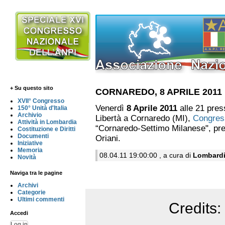
+ Su questo sito
CORNAREDO, 8 APRILE 2011
XVII° Congresso
Venerdì
8 Aprile 2011
alle 21 pres
150° Unità d'Italia
Archivio
Libertà a Cornaredo (MI),
Congres
Attività in Lombardia
“Cornaredo-Settimo Milanese", pre
Costituzione e Diritti
Documenti
Oriani.
Iniziative
Memoria
08.04.11 19:00:00 , a cura di
Lombard
Novità
Naviga tra le pagine
Archivi
Categorie
Ultimi commenti
Credits:
Accedi
Log in