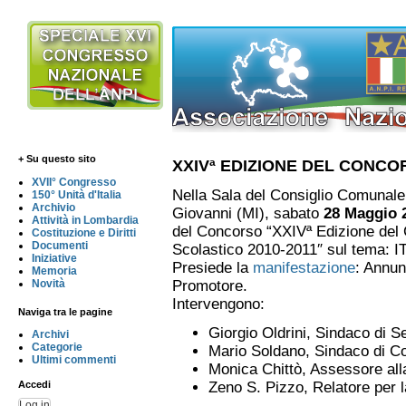
+ Su questo sito
XXIVª EDIZIONE DEL CONCO
XVII° Congresso
Nella Sala del Consiglio Comunale
150° Unità d'Italia
Archivio
Giovanni (MI), sabato
28 Maggio 
Attività in Lombardia
del Concorso “XXIVª Edizione del 
Costituzione e Diritti
Documenti
Scolastico 2010-2011″ sul tema: 
Iniziative
Presiede la
manifestazione
: Annun
Memoria
Novità
Promotore.
Intervengono:
Naviga tra le pagine
Giorgio Oldrini, Sindaco di 
Archivi
Categorie
Mario Soldano, Sindaco di 
Ultimi commenti
Monica Chittò, Assessore al
Zeno S. Pizzo, Relatore per 
Accedi
Log in