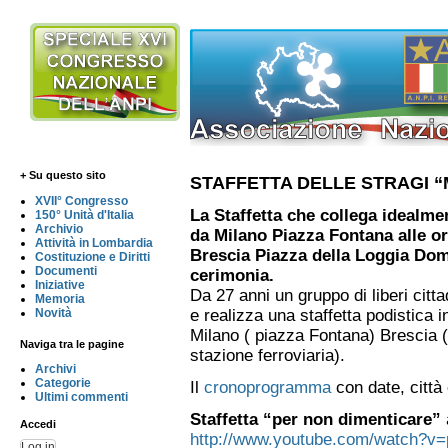
+ Su questo sito
STAFFETTA DELLE STRAGI 
XVII° Congresso
La Staffetta che collega idealment
150° Unità d'Italia
Archivio
da Milano Piazza Fontana alle or
Attività in Lombardia
Brescia Piazza della Loggia Dom
Costituzione e Diritti
Documenti
cerimonia.
Iniziative
Da 27 anni un gruppo di liberi citt
Memoria
Novità
e realizza una staffetta podistica in
Milano ( piazza Fontana) Brescia (
Naviga tra le pagine
stazione ferroviaria).
Archivi
Categorie
Il
cronoprogramma
con date, città 
Ultimi commenti
Staffetta “per non dimenticare”
Accedi
http://www.youtube.com/watch?v
Log in