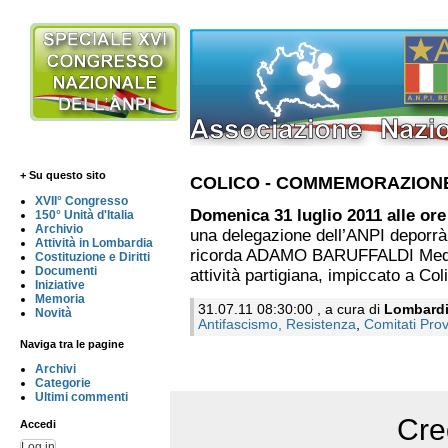
+ Su questo sito
COLICO - COMMEMORAZIONE
XVII° Congresso
Domenica 31 luglio 2011 alle ore 
150° Unità d'Italia
Archivio
una delegazione dell’ANPI deporrà 
Attività in Lombardia
ricorda ADAMO BARUFFALDI Medagli
Costituzione e Diritti
Documenti
attività partigiana, impiccato a Coli
Iniziative
Memoria
31.07.11 08:30:00 , a cura di
Lombard
Novità
Antifascismo, Resistenza
,
Comitati Provi
Naviga tra le pagine
Archivi
Categorie
Ultimi commenti
Cre
Accedi
Log in