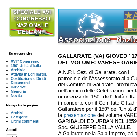
+ Su questo sito
GALLARATE (VA) GIOVEDI' 
DEL VOLUME: VARESE GARIB
XVII° Congresso
150° Unità d'Italia
Archivio
A.N.P.I. Sez. di Gallarate, con il
Attività in Lombardia
patrocinio dell’Assessorato alla Cu
Costituzione e Diritti
Documenti
del Comune di Gallarate, promuov
Iniziative
nell’ambito delle Celebrazioni per l
Memoria
Novità
ricorrenza del 150° dell’Unità d’Ital
in concerto con il Comitato Cittadi
Naviga tra le pagine
Gallaratese per il 150° dell’Unità d’
Archivi
la
presentazione
del volume VAR
Categorie
GARIBALDI ED URBAN NEL 1859 
Ultimi commenti
Sac. GIUSEPPE DELLA VALLE.
Accedi
A Gallarate nella Sala Impero, adi
Log in