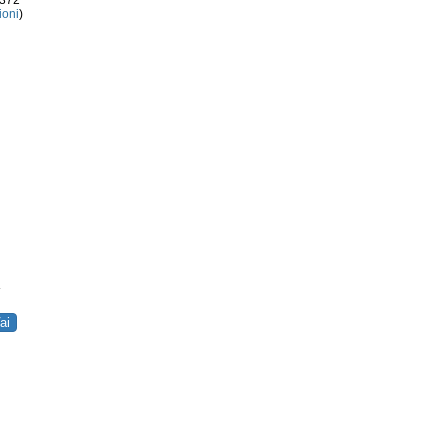
3372
ioni
)