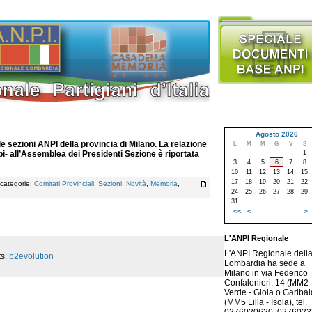
Agosto 2026
le sezioni ANPI della provincia di Milano. La relazione
L
M
M
G
V
S
1
i- all’Assemblea dei Presidenti Sezione è riportata
3
4
5
6
7
8
10
11
12
13
14
15
17
18
19
20
21
22
 categorie:
Comitati Provinciali
,
Sezioni
,
Novità
,
Memoria
,
24
25
26
27
28
29
31
<<
<
>
L'ANPI Regionale
L'ANPI Regionale dell
ts:
b2evolution
Lombardia ha sede a
Milano in via Federico
Confalonieri, 14 (MM2
Verde - Gioia o Garibald
(MM5 Lilla - Isola), tel.