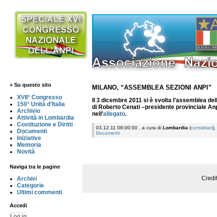
+ Su questo sito
MILANO, “ASSEMBLEA SEZIONI ANPI”
XVII° Congresso
Il 3 dicembre 2011 si è svolta l’assemblea del
150° Unità d'Italia
di Roberto Cenati –presidente provinciale Anp
Archivio
nell’
allegato
.
Attività in Lombardia
Costituzione e Diritti
03.12.11 08:00:00 , a cura di
Lombardia
(
contattaci
),
Documenti
Documenti
Iniziative
Memoria
Novità
Naviga tra le pagine
Credi
Archivi
Categorie
Ultimi commenti
Accedi
Log in