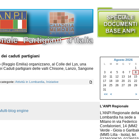
 dei caduti partigiani
Agosto 2026
 (Reggio Emilia) organizzano, al Colle del Lys, una
L
M
M
G
V
S
1
dei Caduti partigiani delle valli Chisone, Lanzo, Sangone
3
4
5
6
7
8
10
11
12
13
14
15
17
18
19
20
21
22
, categorie:
Attività in Lombardia
,
Iniziative
24
25
26
27
28
29
31
<<
<
>
L'ANPI Regionale
Multi-blog engine
L'ANPI Regionale dell
Lombardia ha sede a
Milano in via Federico
Confalonieri, 14 (MM2
Verde - Gioia o Garibald
(MM5 Lilla - Isola), tel.