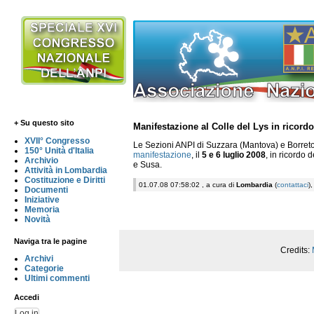
+ Su questo sito
Manifestazione al Colle del Lys in ricordo
XVII° Congresso
Le Sezioni ANPI di Suzzara (Mantova) e Borreto
150° Unità d'Italia
manifestazione
, il
5 e 6 luglio 2008
, in ricordo 
Archivio
e Susa.
Attività in Lombardia
Costituzione e Diritti
01.07.08 07:58:02 , a cura di
Lombardia
(
contattaci
)
Documenti
Iniziative
Memoria
Novità
Naviga tra le pagine
Credits:
Archivi
Categorie
Ultimi commenti
Accedi
Log in