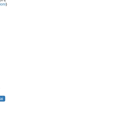
3372
ioni
)