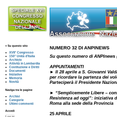
+ Su questo sito
NUMERO 32 DI ANPINEWS
XVII° Congresso
Su questo numero di ANPInews 
150° Unità d'Italia
Archivio
Attività in Lombardia
APPUNTAMENTI
Costituzione e Diritti
Documenti
► Il 28 aprile a S. Giovanni Val
Iniziative
per ricordare la partenza dei vol
Memoria
Novità
Parteciperà il Presidente Nazio
Naviga tra le pagine
► “Semplicemente Libere – confr
Archivi
Resistenza ad oggi”: iniziativa 
Categorie
Roma alla sede della Provincia
Ultimi commenti
Accedi
25 APRILE
Log in