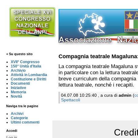
+ Su questo sito
Compagnia teatrale Magaluna:
XVII° Congresso
La compagnia teatrale Magaluna svo
150° Unità d'Italia
Archivio
in particolare con la lettura teatra
Attività in Lombardia
breve curriculum della compagnia 
Costituzione e Diritti
Documenti
lettura teatrale, nonché i recapiti.
Iniziative
Memoria
04.07.08 10:25:40 , a cura di
admin
(
c
Novità
Spettacoli
Naviga tra le pagine
Archivi
Categorie
Ultimi commenti
Credi
Accedi
Log in