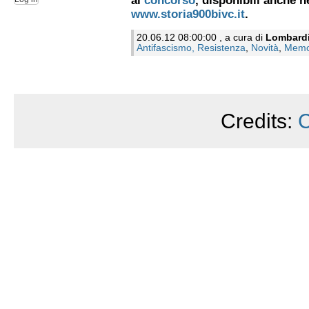
al
concorso
, disponibili anche ne
www.storia900bivc.it
.
20.06.12 08:00:00 , a cura di
Lombard
Antifascismo, Resistenza
,
Novità
,
Memo
Credits:
C