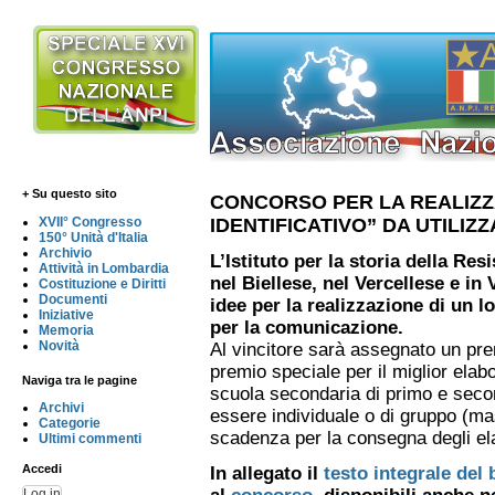
+ Su questo sito
CONCORSO PER LA REALIZZ
IDENTIFICATIVO” DA UTILIZ
XVII° Congresso
150° Unità d'Italia
Archivio
L’Istituto per la storia della Re
Attività in Lombardia
nel Biellese, nel Vercellese e i
Costituzione e Diritti
Documenti
idee per la realizzazione di un lo
Iniziative
per la comunicazione.
Memoria
Novità
Al vincitore sarà assegnato un pre
premio speciale per il miglior elab
Naviga tra le pagine
scuola secondaria di primo e seco
Archivi
essere individuale o di gruppo (ma
Categorie
scadenza per la consegna degli el
Ultimi commenti
Accedi
In allegato il
testo integrale del
Log in