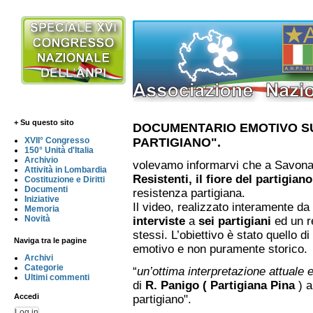
+ Su questo sito
DOCUMENTARIO EMOTIVO SU
PARTIGIANO".
XVII° Congresso
150° Unità d'Italia
Archivio
volevamo informarvi che a Savona è
Attività in Lombardia
Resistenti, il fiore del partigian
Costituzione e Diritti
Documenti
resistenza partigiana.
Iniziative
Il video, realizzato interamente da
Memoria
Novità
interviste
a
sei partigiani
ed un r
stessi. L’obiettivo è stato quello d
Naviga tra le pagine
emotivo e non puramente storico.
Archivi
Categorie
“
un’ottima interpretazione attuale
Ultimi commenti
di
R. Panigo ( Partigiana Pina
) a
Accedi
partigiano".
Log in