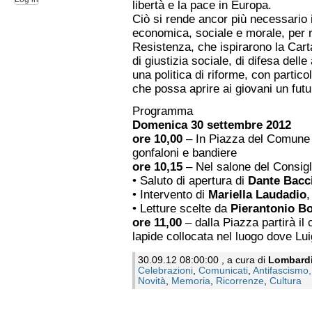
libertà e la pace in Europa.
Ciò si rende ancor più necessario i
economica, sociale e morale, per ri
Resistenza, che ispirarono la Carta
di giustizia sociale, di difesa delle 
una politica di riforme, con particol
che possa aprire ai giovani un futu
Programma
Domenica 30 settembre 2012
ore 10,00
– In Piazza del Comune 
gonfaloni e bandiere
ore 10,15
– Nel salone del Consigl
• Saluto di apertura di
Dante Bacci
• Intervento di
Mariella Laudadio
,
• Letture scelte da
Pierantonio Bo
ore 11,00
– dalla Piazza partirà il
lapide collocata nel luogo dove Lu
30.09.12 08:00:00 , a cura di
Lombard
Celebrazioni
,
Comunicati
,
Antifascismo
Novità
,
Memoria
,
Ricorrenze
,
Cultura