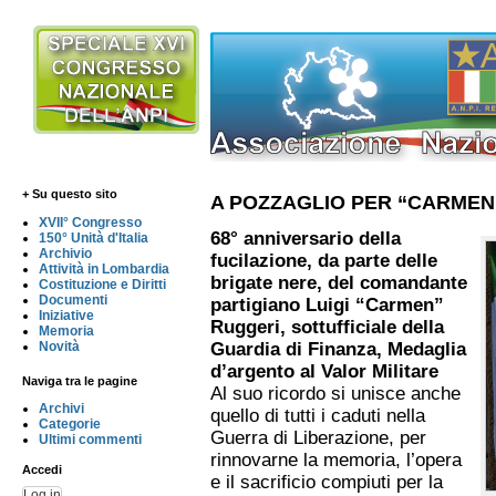
+ Su questo sito
A POZZAGLIO PER “CARMEN”
XVII° Congresso
68° anniversario della
150° Unità d'Italia
Archivio
fucilazione, da parte delle
Attività in Lombardia
brigate nere, del comandante
Costituzione e Diritti
Documenti
partigiano Luigi “Carmen”
Iniziative
Ruggeri, sottufficiale della
Memoria
Novità
Guardia di Finanza, Medaglia
d’argento al Valor Militare
Naviga tra le pagine
Al suo ricordo si unisce anche
Archivi
quello di tutti i caduti nella
Categorie
Guerra di Liberazione, per
Ultimi commenti
rinnovarne la memoria, l’opera
Accedi
e il sacrificio compiuti per la
Log in