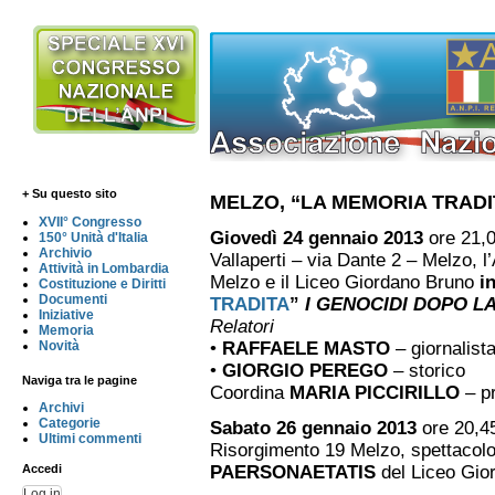
+ Su questo sito
MELZO, “LA MEMORIA TRADI
XVII° Congresso
Giovedì 24 gennaio 2013
ore 21,0
150° Unità d'Italia
Archivio
Vallaperti – via Dante 2 – Melzo, 
Attività in Lombardia
Melzo e il Liceo Giordano Bruno
i
Costituzione e Diritti
Documenti
TRADITA
”
I GENOCIDI DOPO L
Iniziative
Relatori
Memoria
Novità
•
RAFFAELE MASTO
– giornalist
•
GIORGIO PEREGO
– storico
Naviga tra le pagine
Coordina
MARIA PICCIRILLO
– p
Archivi
Categorie
Sabato 26 gennaio 2013
ore 20,45
Ultimi commenti
Risorgimento 19 Melzo, spettacolo
PAERSONAETATIS
del Liceo Gio
Accedi
Log in