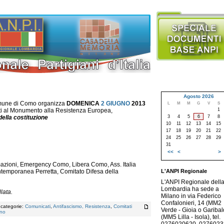
Agosto 2026
mune di Como organizza
DOMENICA
2 GIUGNO
2013
L
M
M
G
V
S
1
ti al Monumento alla Resistenza Europea,
3
4
5
6
7
8
 della costituzione
10
11
12
13
14
15
17
18
19
20
21
22
24
25
26
27
28
29
31
<<
<
>
mazioni, Emergency Como, Libera Como, Ass. Italia
L'ANPI Regionale
ontemporanea Perretta, Comitato Difesa della
L'ANPI Regionale dell
Lombardia ha sede a
lata.
Milano in via Federico
Confalonieri, 14 (MM2
, categorie:
Comunicati
,
Antifascismo, Resistenza
,
Comitati
Verde - Gioia o Garibald
gno
(MM5 Lilla - Isola), tel.