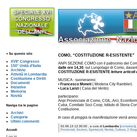
+ Su questo sito
COMO, “COSTITUZIONE R-ESISTENTE”
XVII° Congresso
ANPI SEZIONE COMO con il patrocinio del Co
150° Unità d'Italia
dalle ore 14,30
, sul Lungolago di Como, davan
Archivio
COSTITUZIONE R-ESISTENTE
letture articoli
Attività in Lombardia
Costituzione e Diritti
MUSICA - suoneranno:
Documenti
•
Francesco Moneti
( Modena City Rambler)
Iniziative
•
Luca Lanzi
( Casa del Vento)
Memoria
Novità
partecipano:
Anpi Provinciale di Como, CGIL, Arci, Ecoinfor
Cuba, Comitato Soci Coop, Istituto di Storia C
Naviga tra le pagine
Costituzione.
Archivi
Categorie
In caso di pioggia la manifestazione verrà annul
Ultimi commenti
02.06.13 12:30:00 , a cura di
Lombardia
(
contattaci
)
Provinciali
,
Sezioni
,
Spettacoli
,
Novità
,
Cultura
,
2 Giu
Accedi
Log in